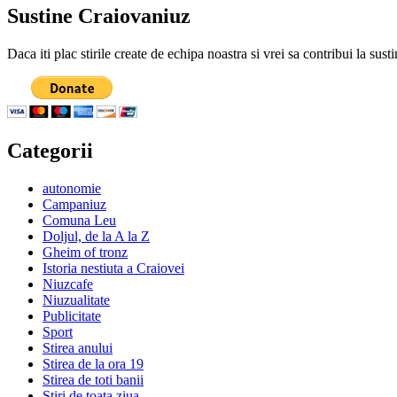
Sustine Craiovaniuz
Daca iti plac stirile create de echipa noastra si vrei sa contribui la su
Categorii
autonomie
Campaniuz
Comuna Leu
Doljul, de la A la Z
Gheim of tronz
Istoria nestiuta a Craiovei
Niuzcafe
Niuzualitate
Publicitate
Sport
Stirea anului
Stirea de la ora 19
Stirea de toti banii
Stiri de toata ziua