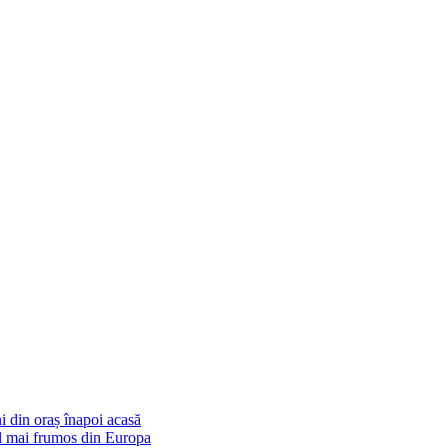
i din oraș înapoi acasă
cel mai frumos din Europa