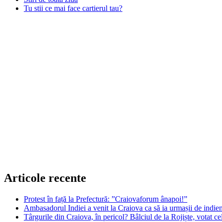
Tu stii ce mai face cartierul tau?
Articole recente
Protest în față la Prefectură: ”Craiovaforum ânapoi!”
Ambasadorul Indiei a venit la Craiova ca să ia urmașii de indien
Târgurile din Craiova, în pericol? Bâlciul de la Rojiște, votat 