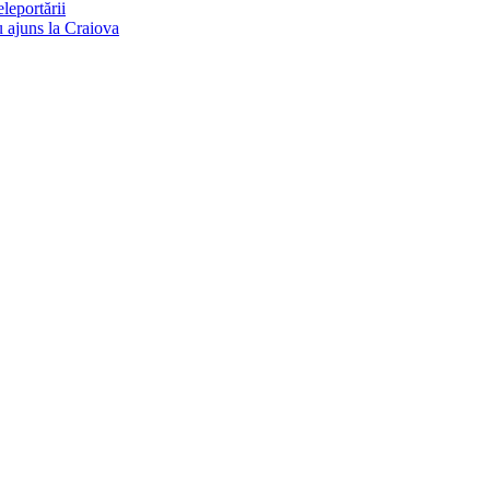
eleportării
u ajuns la Craiova