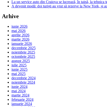
La un service auto din Craiova se lucrează, în taină, la tehnica t
A devenit modă: doi turiști au vrut să rezerve la New York, și a
Arhive
iunie 2026
mai 2026
aprilie 2026
martie 2026
ianuarie 2026
decembrie 2025
noiembrie 2025
octombrie 2025
august 2025
iulie 2025
iunie 2025
mai 2025
decembrie 2024
noiembrie 2024
iunie 2024
mai 2024
martie 2024
februarie 2024
ianuarie 2024