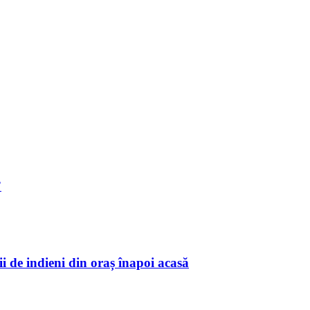
”
i de indieni din oraș înapoi acasă