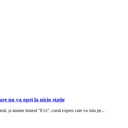
e nu va opri la nicio stație
ă, și anume traseul ''E1x'', cursă expres care va rula pe...