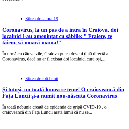
Stirea de la ora 19
Coronavirus, la un pas de a intra în Craiova, doi
localnici l-au amenințat cu săbiile: ” Fraiere, te
tăiem, să moară mama!”
În urmă cu câteva zile, Craiova putea deveni țintă directă a
Coronavirus, dacă nu ar fi existat doi localnici curajoși,...
Stirea de toti banii
Și totuși, nu toată lumea se teme! O craioveancă din
Fața Luncii și-a numit nou-născuta Coronavirus
În toată nebunia creată de epidemia de gripă CVID-19 , o
craioveancă din Fața Luncii arată lumii că nu se...