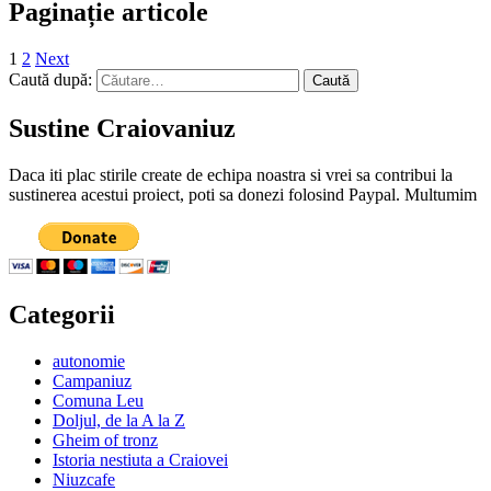
Paginație articole
1
2
Next
Caută după:
Sustine Craiovaniuz
Daca iti plac stirile create de echipa noastra si vrei sa contribui la
sustinerea acestui proiect, poti sa donezi folosind Paypal. Multumim
Categorii
autonomie
Campaniuz
Comuna Leu
Doljul, de la A la Z
Gheim of tronz
Istoria nestiuta a Craiovei
Niuzcafe