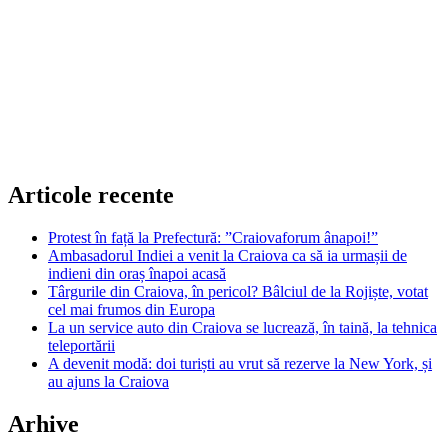
Articole recente
Protest în față la Prefectură: ”Craiovaforum ânapoi!”
Ambasadorul Indiei a venit la Craiova ca să ia urmașii de
indieni din oraș înapoi acasă
Târgurile din Craiova, în pericol? Bâlciul de la Rojiște, votat
cel mai frumos din Europa
La un service auto din Craiova se lucrează, în taină, la tehnica
teleportării
A devenit modă: doi turiști au vrut să rezerve la New York, și
au ajuns la Craiova
Arhive