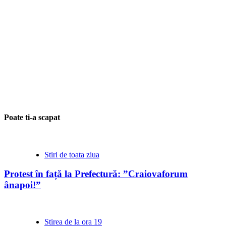
Poate ti-a scapat
Stiri de toata ziua
Protest în față la Prefectură: ”Craiovaforum
ânapoi!”
Stirea de la ora 19