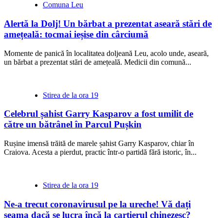
Comuna Leu
Alertă la Dolj! Un bărbat a prezentat aseară stări de
amețeală: tocmai ieșise din cârciumă
Momente de panică în localitatea doljeană Leu, acolo unde, aseară,
un bărbat a prezentat stări de amețeală. Medicii din comună...
Stirea de la ora 19
Celebrul șahist Garry Kasparov a fost umilit de
către un bătrânel în Parcul Pușkin
Rușine imensă trăită de marele șahist Garry Kasparov, chiar în
Craiova. Acesta a pierdut, practic într-o partidă fără istoric, în...
Stirea de la ora 19
Ne-a trecut coronavirusul pe la ureche! Vă dați
seama dacă se lucra încă la cartierul chinezesc?