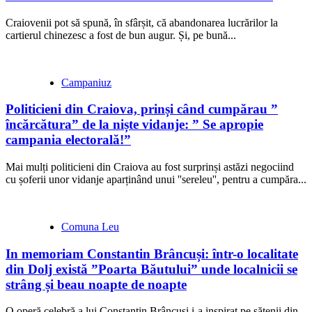
Craiovenii pot să spună, în sfârșit, că abandonarea lucrărilor la
cartierul chinezesc a fost de bun augur. Și, pe bună...
Campaniuz
Politicieni din Craiova, prinși când cumpărau ”
încărcătura” de la niște vidanje: ” Se apropie
campania electorală!”
Mai mulți politicieni din Craiova au fost surprinși astăzi negociind
cu șoferii unor vidanje aparținând unui ''sereleu'', pentru a cumpăra...
Comuna Leu
In memoriam Constantin Brâncuși: într-o localitate
din Dolj există ”Poarta Băutului” unde localnicii se
strâng și beau noapte de noapte
O operă celebră a lui Constantin Brâncuși i-a inspirat pe sătenii din