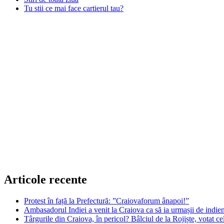
Tu stii ce mai face cartierul tau?
Articole recente
Protest în față la Prefectură: ”Craiovaforum ânapoi!”
Ambasadorul Indiei a venit la Craiova ca să ia urmașii de indien
Târgurile din Craiova, în pericol? Bâlciul de la Rojiște, votat 