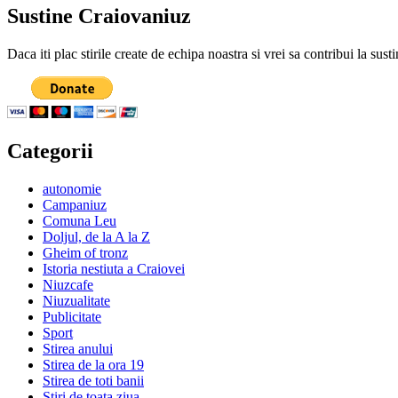
Sustine Craiovaniuz
Daca iti plac stirile create de echipa noastra si vrei sa contribui la su
Categorii
autonomie
Campaniuz
Comuna Leu
Doljul, de la A la Z
Gheim of tronz
Istoria nestiuta a Craiovei
Niuzcafe
Niuzualitate
Publicitate
Sport
Stirea anului
Stirea de la ora 19
Stirea de toti banii
Stiri de toata ziua