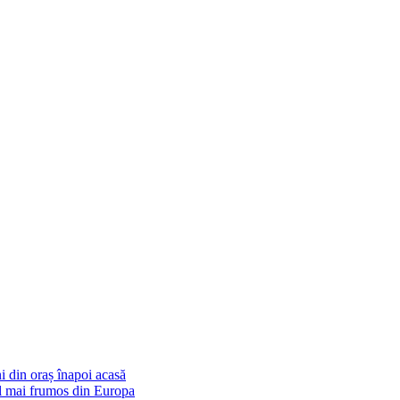
i din oraș înapoi acasă
cel mai frumos din Europa