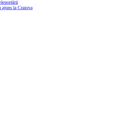
eleportării
u ajuns la Craiova