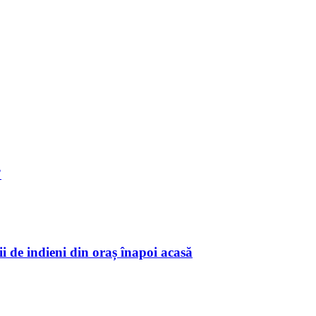
”
i de indieni din oraș înapoi acasă