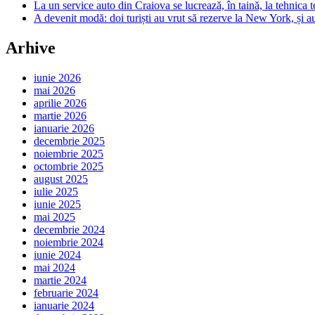
La un service auto din Craiova se lucrează, în taină, la tehnica t
A devenit modă: doi turiști au vrut să rezerve la New York, și a
Arhive
iunie 2026
mai 2026
aprilie 2026
martie 2026
ianuarie 2026
decembrie 2025
noiembrie 2025
octombrie 2025
august 2025
iulie 2025
iunie 2025
mai 2025
decembrie 2024
noiembrie 2024
iunie 2024
mai 2024
martie 2024
februarie 2024
ianuarie 2024