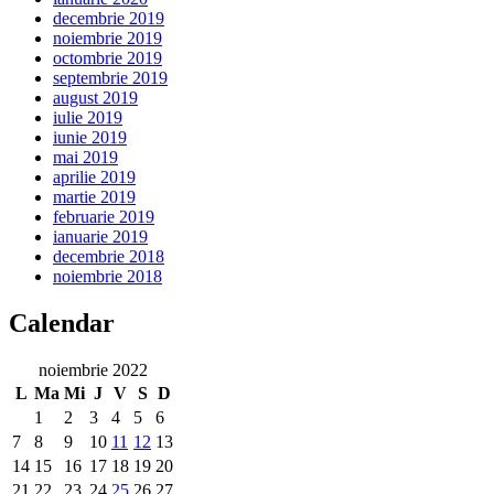
decembrie 2019
noiembrie 2019
octombrie 2019
septembrie 2019
august 2019
iulie 2019
iunie 2019
mai 2019
aprilie 2019
martie 2019
februarie 2019
ianuarie 2019
decembrie 2018
noiembrie 2018
Calendar
noiembrie 2022
L
Ma
Mi
J
V
S
D
1
2
3
4
5
6
7
8
9
10
11
12
13
14
15
16
17
18
19
20
21
22
23
24
25
26
27