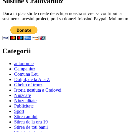
Sustine Craiovaniuz
Daca iti plac stirile create de echipa noastra si vrei sa contribui la
sustinerea acestui proiect, poti sa donezi folosind Paypal. Multumim
Categorii
autonomie
Campaniuz
Comuna Leu
Doljul, de la A la Z
Gheim of tronz
Istoria nestiuta a Craiovei
Niuzcafe
Niuzualitate
Publicitate
Sport
Stirea anului
Stirea de la ora 19
Stirea de toti banii