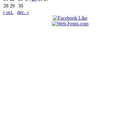
28
29
30
« oct.
dec. »