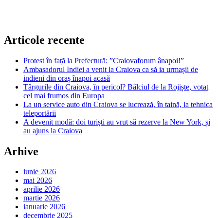
Articole recente
Protest în față la Prefectură: ”Craiovaforum ânapoi!”
Ambasadorul Indiei a venit la Craiova ca să ia urmașii de
indieni din oraș înapoi acasă
Târgurile din Craiova, în pericol? Bâlciul de la Rojiște, votat
cel mai frumos din Europa
La un service auto din Craiova se lucrează, în taină, la tehnica
teleportării
A devenit modă: doi turiști au vrut să rezerve la New York, și
au ajuns la Craiova
Arhive
iunie 2026
mai 2026
aprilie 2026
martie 2026
ianuarie 2026
decembrie 2025