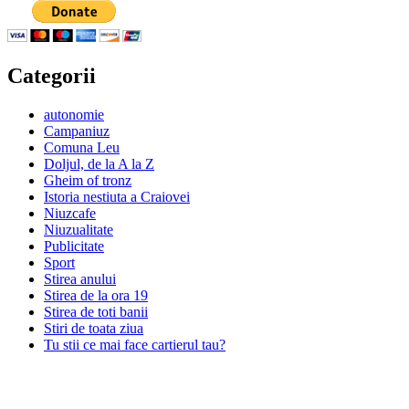
Categorii
autonomie
Campaniuz
Comuna Leu
Doljul, de la A la Z
Gheim of tronz
Istoria nestiuta a Craiovei
Niuzcafe
Niuzualitate
Publicitate
Sport
Stirea anului
Stirea de la ora 19
Stirea de toti banii
Stiri de toata ziua
Tu stii ce mai face cartierul tau?