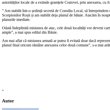
autorităților locale de a extinde granițele Craiovei, prin anexarea, cu 
” Am stabilit într-o ședință secretă de Consiliu Local, să întreprindem 
Scorpionilor Roșii și am stabilit deja planul de bătaie. Atacăm în noap
planurile imediate.
Odată îndeplinită misiunea de atac, cele două localități vor deveni car
ample”, a mai spus edilul din Bănie.
Am mai aflat că misiunea armată ar putea fi evitată doar dacă reprezent
planul final oricum rămâne anexarea celor două comune”, s-a mai arăta
”
Autor