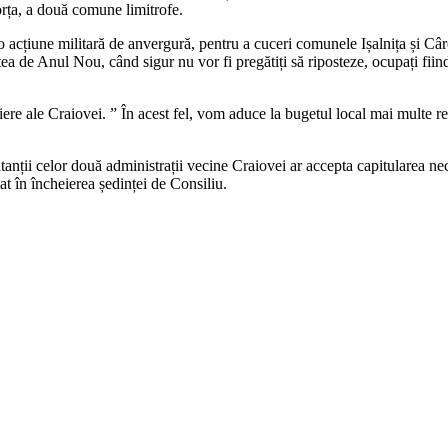
forța, a două comune limitrofe.
o acțiune militară de anvergură, pentru a cuceri comunele Ișalnița și Cârc
tea de Anul Nou, când sigur nu vor fi pregătiți să riposteze, ocupați fii
tiere ale Craiovei. ” În acest fel, vom aduce la bugetul local mai multe
anții celor două administrații vecine Craiovei ar accepta capitularea ne
t în încheierea ședinței de Consiliu.