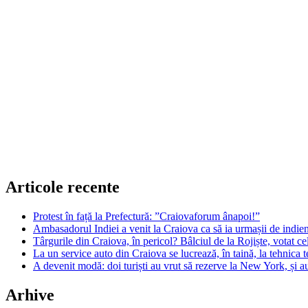
Articole recente
Protest în față la Prefectură: ”Craiovaforum ânapoi!”
Ambasadorul Indiei a venit la Craiova ca să ia urmașii de indien
Târgurile din Craiova, în pericol? Bâlciul de la Rojiște, votat 
La un service auto din Craiova se lucrează, în taină, la tehnica t
A devenit modă: doi turiști au vrut să rezerve la New York, și a
Arhive