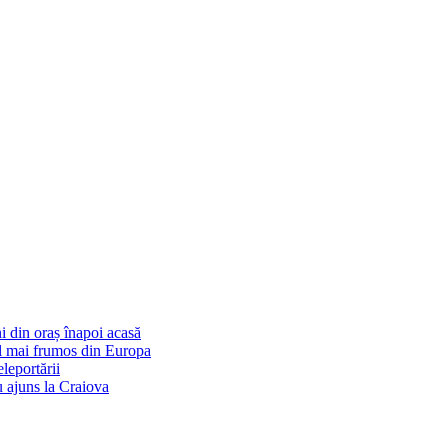
i din oraș înapoi acasă
cel mai frumos din Europa
eleportării
u ajuns la Craiova