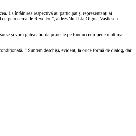
ea. La întâlnirea respectivă au participat și reprezentanți ai
nd cu petrecerea de Revelion”, a dezvăluit Lia Olguța Vasilescu
 resurse și vom putea aborda proiecte pe fonduri europene mult mai
condiționată. ” Suntem deschiși, evident, la orice formă de dialog, dar