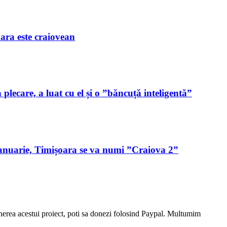
ara este craiovean
plecare, a luat cu el și o ”băncuță inteligentă”
ianuarie, Timișoara se va numi ”Craiova 2”
stinerea acestui proiect, poti sa donezi folosind Paypal. Multumim