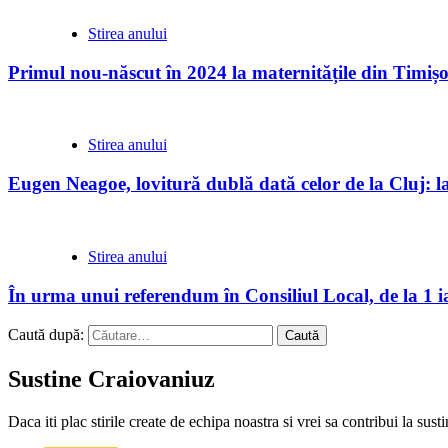
Stirea anului
Primul nou-născut în 2024 la maternitățile din Timișo
Stirea anului
Eugen Neagoe, lovitură dublă dată celor de la Cluj: la 
Stirea anului
În urma unui referendum în Consiliul Local, de la 1 
Caută după:
Sustine Craiovaniuz
Daca iti plac stirile create de echipa noastra si vrei sa contribui la su