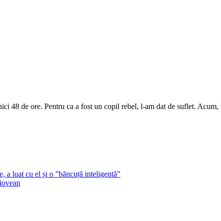
i 48 de ore. Pentru ca a fost un copil rebel, l-am dat de suflet. Acum, l
 a luat cu el și o ”băncuță inteligentă”
aiovean