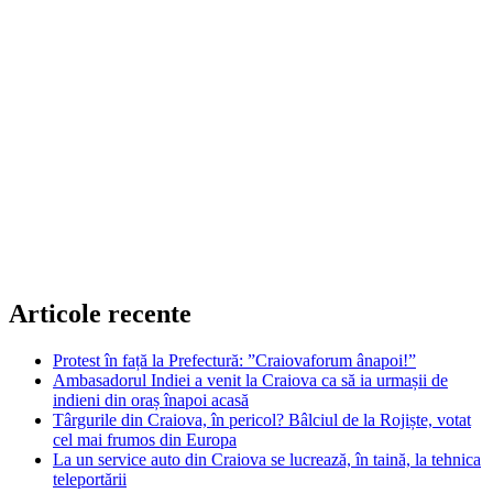
Articole recente
Protest în față la Prefectură: ”Craiovaforum ânapoi!”
Ambasadorul Indiei a venit la Craiova ca să ia urmașii de
indieni din oraș înapoi acasă
Târgurile din Craiova, în pericol? Bâlciul de la Rojiște, votat
cel mai frumos din Europa
La un service auto din Craiova se lucrează, în taină, la tehnica
teleportării