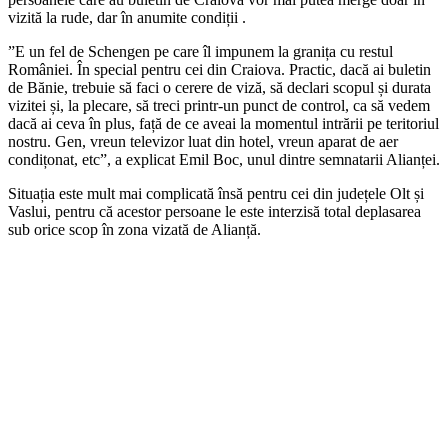
vizită la rude, dar în anumite condiții .
”E un fel de Schengen pe care îl impunem la granița cu restul
României. În special pentru cei din Craiova. Practic, dacă ai buletin
de Bănie, trebuie să faci o cerere de viză, să declari scopul și durata
vizitei și, la plecare, să treci printr-un punct de control, ca să vedem
dacă ai ceva în plus, față de ce aveai la momentul intrării pe teritoriul
nostru. Gen, vreun televizor luat din hotel, vreun aparat de aer
condițonat, etc”, a explicat Emil Boc, unul dintre semnatarii Alianței.
Situația este mult mai complicată însă pentru cei din județele Olt și
Vaslui, pentru că acestor persoane le este interzisă total deplasarea
sub orice scop în zona vizată de Alianță.