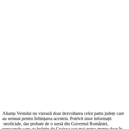
Alianța Vestului nu vizează doar dezvoltarea celor patru județe care
au semnat pentru înființarea acesteia. Potrivit unor informații
neoficiale, dar probate de o sursă din Guvernul României,
persoanele care au buletin de Craiova vor mai putea merge doar în