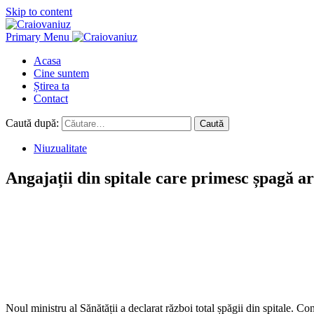
Skip to content
Primary Menu
Acasa
Cine suntem
Știrea ta
Contact
Caută după:
Niuzualitate
Angajații din spitale care primesc șpagă a
Noul ministru al Sănătății a declarat război total șpăgii din spitale. Co