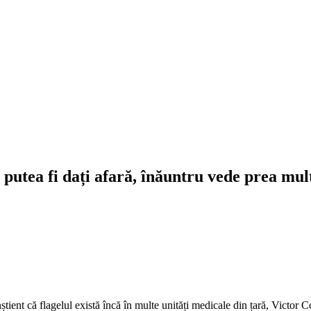
r putea fi dați afară, înăuntru vede prea mu
nștient că flagelul există încă în multe unități medicale din țară, Victor C