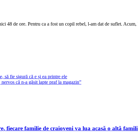
i 48 de ore. Pentru ca a fost un copil rebel, l-am dat de suflet. Acum, l
 să fie sigură că e și ea printre ele
, nervos că n-a găsit lapte praf la magazin”
, fiecare familie de craioveni va lua acasă o altă familie