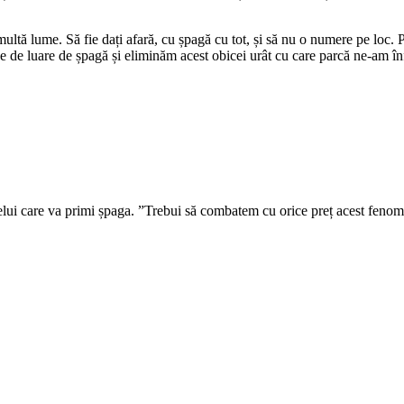
ltă lume. Să fie dați afară, cu șpagă cu tot, și să nu o numere pe loc. 
une de luare de șpagă și eliminăm acest obicei urât cu care parcă ne-am în
celui care va primi șpaga. ”Trebui să combatem cu orice preț acest fenom