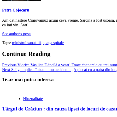
Petre Cojocaru
Am dat nastere Craiovaniuz acum ceva vreme. Sarcina a fost usoara, nic
ca imi vin. Atat!
See author's posts
Tags:
ministrul sanatatii
,
spaga spitale
Continue Reading
Previous
Viorica Vasilica Dăncilă a votat! Toate chenarele cu trei nume,
Next
Selly, implicat într-un nou accident : „A plecat cu a patra din loc
Te-ar mai putea interesa
Niuzualitate
Târgul de Crăciun : din cauza lipsei de locuri de cazare