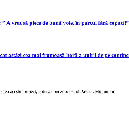
 ” A vrut să plece de bună voie, în parcul fără copaci!”
cat astăzi cea mai frumoasă horă a unirii de pe contine
stinerea acestui proiect, poti sa donezi folosind Paypal. Multumim