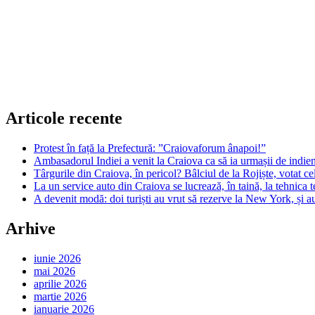
Articole recente
Protest în față la Prefectură: ”Craiovaforum ânapoi!”
Ambasadorul Indiei a venit la Craiova ca să ia urmașii de indien
Târgurile din Craiova, în pericol? Bâlciul de la Rojiște, votat 
La un service auto din Craiova se lucrează, în taină, la tehnica t
A devenit modă: doi turiști au vrut să rezerve la New York, și a
Arhive
iunie 2026
mai 2026
aprilie 2026
martie 2026
ianuarie 2026