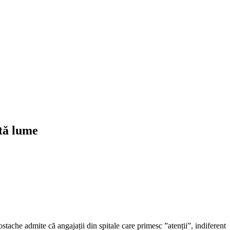
ltă lume
ostache admite că angajații din spitale care primesc ”atenții”, indiferent