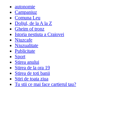
autonomie
Campaniuz
Comuna Leu
Doljul, de la A la Z
Gheim of tronz
Istoria nestiuta a Craiovei
Niuzcafe
Niuzualitate
Publicitate
Sport
Stirea anului
Stirea de la ora 19
Stirea de toti banii
Stiri de toata ziua
Tu stii ce mai face cartierul tau?