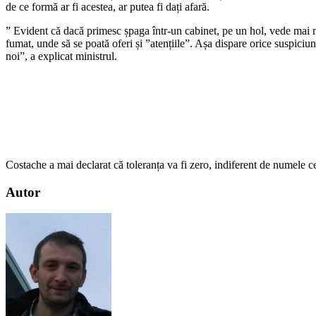
de ce formă ar fi acestea, ar putea fi dați afară.
” Evident că dacă primesc șpaga într-un cabinet, pe un hol, vede mai mu
fumat, unde să se poată oferi și ”atențiile”. Așa dispare orice suspici
noi”, a explicat ministrul.
Costache a mai declarat că toleranța va fi zero, indiferent de numele 
Autor