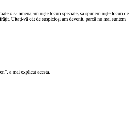
Poate o să amenajăm niște locuri speciale, să spunem niște locuri de
frâțit. Uitați-vă cât de suspicioși am devenit, parcă nu mai suntem
en”, a mai explicat acesta.