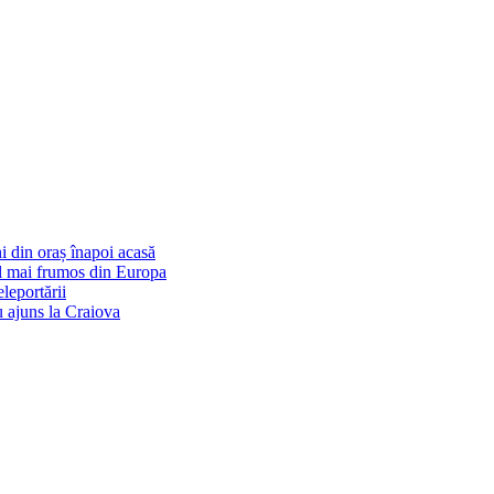
i din oraș înapoi acasă
cel mai frumos din Europa
eleportării
u ajuns la Craiova