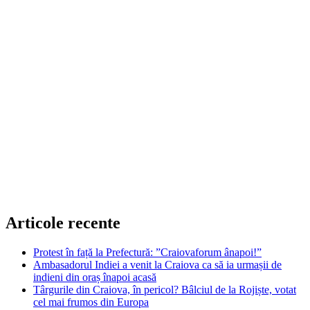
Articole recente
Protest în față la Prefectură: ”Craiovaforum ânapoi!”
Ambasadorul Indiei a venit la Craiova ca să ia urmașii de
indieni din oraș înapoi acasă
Târgurile din Craiova, în pericol? Bâlciul de la Rojiște, votat
cel mai frumos din Europa