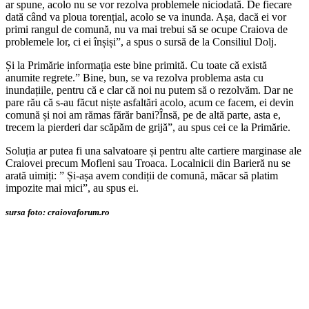
ar spune, acolo nu se vor rezolva problemele niciodată. De fiecare
dată când va ploua torențial, acolo se va inunda. Așa, dacă ei vor
primi rangul de comună, nu va mai trebui să se ocupe Craiova de
problemele lor, ci ei înșiși”, a spus o sursă de la Consiliul Dolj.
Și la Primărie informația este bine primită. Cu toate că există
anumite regrete.” Bine, bun, se va rezolva problema asta cu
inundațiile, pentru că e clar că noi nu putem să o rezolvăm. Dar ne
pare rău că s-au făcut niște asfaltări acolo, acum ce facem, ei devin
comună și noi am rămas fărăr bani?Însă, pe de altă parte, asta e,
trecem la pierderi dar scăpăm de grijă”, au spus cei ce la Primărie.
Soluția ar putea fi una salvatoare și pentru alte cartiere marginase ale
Craiovei precum Mofleni sau Troaca. Localnicii din Barieră nu se
arată uimiți: ” Și-așa avem condiții de comună, măcar să platim
impozite mai mici”, au spus ei.
sursa foto: craiovaforum.ro