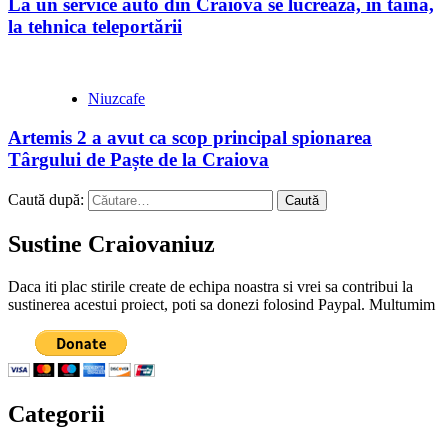
La un service auto din Craiova se lucrează, în taină,
la tehnica teleportării
Niuzcafe
Artemis 2 a avut ca scop principal spionarea
Târgului de Paște de la Craiova
Caută după:
Sustine Craiovaniuz
Daca iti plac stirile create de echipa noastra si vrei sa contribui la
sustinerea acestui proiect, poti sa donezi folosind Paypal. Multumim
Categorii