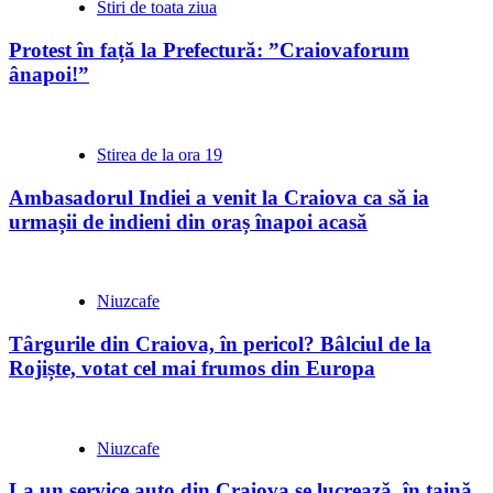
Stiri de toata ziua
Protest în față la Prefectură: ”Craiovaforum
ânapoi!”
Stirea de la ora 19
Ambasadorul Indiei a venit la Craiova ca să ia
urmașii de indieni din oraș înapoi acasă
Niuzcafe
Târgurile din Craiova, în pericol? Bâlciul de la
Rojiște, votat cel mai frumos din Europa
Niuzcafe
La un service auto din Craiova se lucrează, în taină,