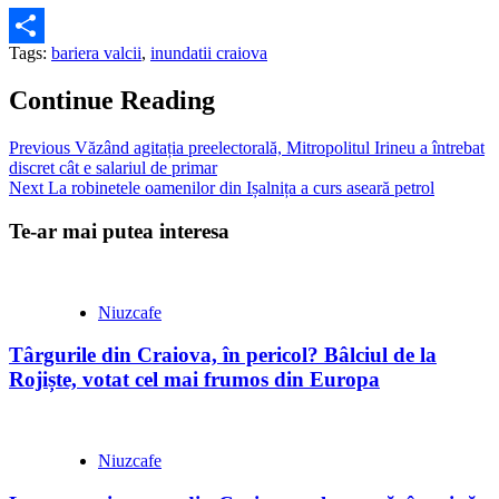
Tags:
bariera valcii
,
inundatii craiova
Partajează
Continue Reading
Previous
Văzând agitația preelectorală, Mitropolitul Irineu a întrebat
discret cât e salariul de primar
Next
La robinetele oamenilor din Ișalnița a curs aseară petrol
Te-ar mai putea interesa
Niuzcafe
Târgurile din Craiova, în pericol? Bâlciul de la
Rojiște, votat cel mai frumos din Europa
Niuzcafe