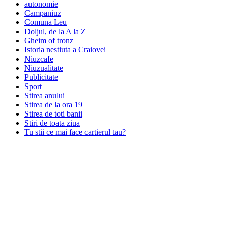
autonomie
Campaniuz
Comuna Leu
Doljul, de la A la Z
Gheim of tronz
Istoria nestiuta a Craiovei
Niuzcafe
Niuzualitate
Publicitate
Sport
Stirea anului
Stirea de la ora 19
Stirea de toti banii
Stiri de toata ziua
Tu stii ce mai face cartierul tau?