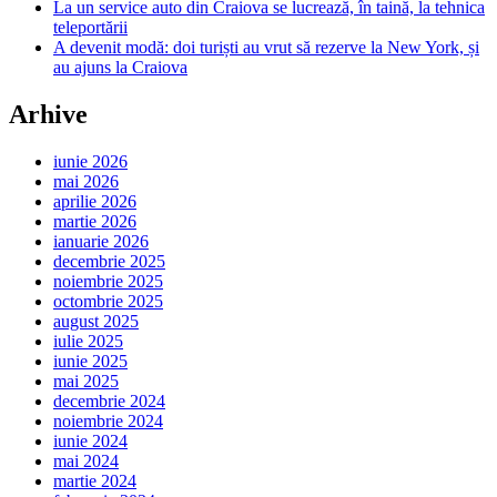
La un service auto din Craiova se lucrează, în taină, la tehnica
teleportării
A devenit modă: doi turiști au vrut să rezerve la New York, și
au ajuns la Craiova
Arhive
iunie 2026
mai 2026
aprilie 2026
martie 2026
ianuarie 2026
decembrie 2025
noiembrie 2025
octombrie 2025
august 2025
iulie 2025
iunie 2025
mai 2025
decembrie 2024
noiembrie 2024
iunie 2024
mai 2024
martie 2024