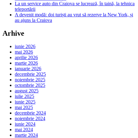
La un service auto din Craiova se lucrează, în taină, la tehnica
teleportării
A devenit modă: doi turiști au vrut să rezerve la New York, și
au ajuns la Craiova
Arhive
iunie 2026
mai 2026
aprilie 2026
martie 2026
ianuarie 2026
decembrie 2025
noiembrie 2025
octombrie 2025
august 2025
iulie 2025
iunie 2025
mai 2025
decembrie 2024
noiembrie 2024
iunie 2024
mai 2024
martie 2024