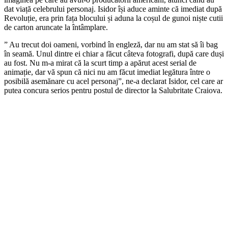
dat viață celebrului personaj. Isidor își aduce aminte că imediat după
Revoluție, era prin fața blocului și aduna la coșul de gunoi niște cutii
de carton aruncate la întâmplare.
” Au trecut doi oameni, vorbind în engleză, dar nu am stat să îi bag
în seamă. Unul dintre ei chiar a făcut câteva fotografi, după care duși
au fost. Nu m-a mirat că la scurt timp a apărut acest serial de
animație, dar vă spun că nici nu am făcut imediat legătura între o
posibilă asemănare cu acel personaj”, ne-a declarat Isidor, cel care ar
putea concura serios pentru postul de director la Salubritate Craiova.