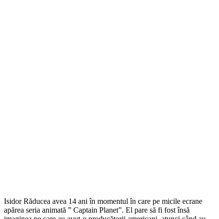
Isidor Răducea avea 14 ani în momentul în care pe micile ecrane
apărea seria animată ” Captain Planet”. El pare să fi fost însă
imaginea pe care au avut-o producătorii americani, atunci când au