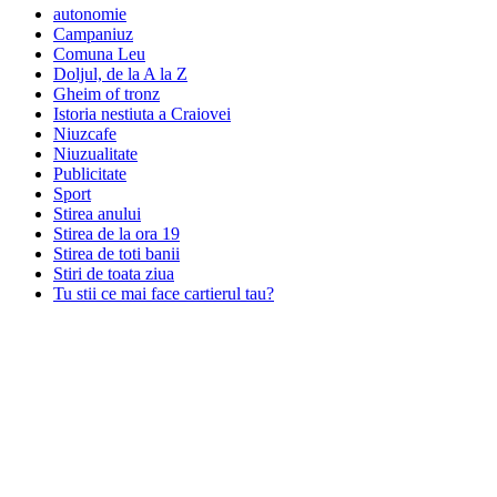
autonomie
Campaniuz
Comuna Leu
Doljul, de la A la Z
Gheim of tronz
Istoria nestiuta a Craiovei
Niuzcafe
Niuzualitate
Publicitate
Sport
Stirea anului
Stirea de la ora 19
Stirea de toti banii
Stiri de toata ziua
Tu stii ce mai face cartierul tau?