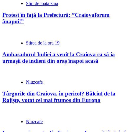
Stiri de toata ziua
Protest în față la Prefectură: ”Craiovaforum
ânapoi!”
Stirea de la ora 19
Ambasadorul Indiei a venit la Craiova ca să ia
urmașii de indieni din oraș înapoi acasă
Niuzcafe
Târgurile din Craiova, în pericol? Bâlciul de la
Rojiște, votat cel mai frumos din Europa
Niuzcafe