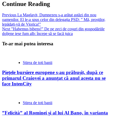
Continue Reading
Previous
La Maglavit, Dumnezeu s-a arătat astăzi din nou
oamenilor. El le-a spus celor din delegația PSD: ” Mă, proștilor,
lepădați-vă de Viorica!”
Next
”Habemus bibens!” De pe zeci de coșuri din gospodăriile
doljene iese fum alb: începe să se facă țuica
Te-ar mai putea interesa
Stirea de toti banii
Piețele bursiere europene s-au prăbușit, după ce
primarul Craiovei a anunțat că anul acesta nu se
face IntenCity
Stirea de toti banii
”Felicità” al Rominei și al lui Al Bano, în varianta