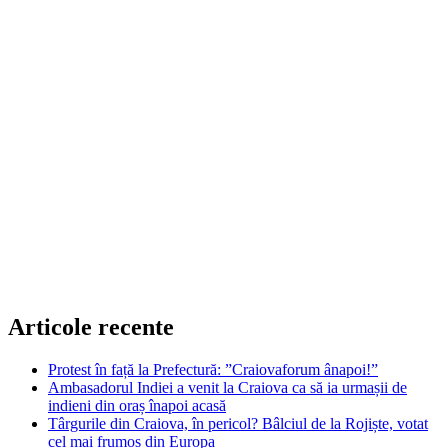
Articole recente
Protest în față la Prefectură: ”Craiovaforum ânapoi!”
Ambasadorul Indiei a venit la Craiova ca să ia urmașii de
indieni din oraș înapoi acasă
Târgurile din Craiova, în pericol? Bâlciul de la Rojiște, votat
cel mai frumos din Europa