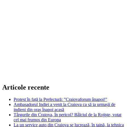
Articole recente
Protest în față la Prefectură: ”Craiovaforum ânapoi!”
Ambasadorul Indiei a venit la Craiova ca să ia urmașii de
indieni din oraș înapoi acasă
Târgurile din Craiova, în pericol? Bâlciul de la Rojiște, votat
cel mai frumos din Europa
La un service auto din Craiova se lucrează, în taină, la tehnica