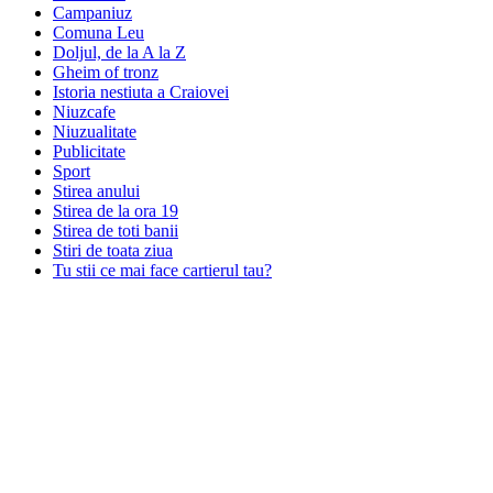
Campaniuz
Comuna Leu
Doljul, de la A la Z
Gheim of tronz
Istoria nestiuta a Craiovei
Niuzcafe
Niuzualitate
Publicitate
Sport
Stirea anului
Stirea de la ora 19
Stirea de toti banii
Stiri de toata ziua
Tu stii ce mai face cartierul tau?