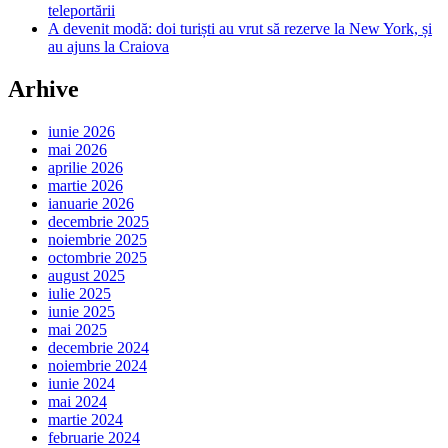
teleportării
A devenit modă: doi turiști au vrut să rezerve la New York, și
au ajuns la Craiova
Arhive
iunie 2026
mai 2026
aprilie 2026
martie 2026
ianuarie 2026
decembrie 2025
noiembrie 2025
octombrie 2025
august 2025
iulie 2025
iunie 2025
mai 2025
decembrie 2024
noiembrie 2024
iunie 2024
mai 2024
martie 2024
februarie 2024