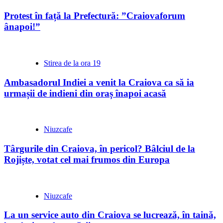
Protest în față la Prefectură: ”Craiovaforum
ânapoi!”
Stirea de la ora 19
Ambasadorul Indiei a venit la Craiova ca să ia
urmașii de indieni din oraș înapoi acasă
Niuzcafe
Târgurile din Craiova, în pericol? Bâlciul de la
Rojiște, votat cel mai frumos din Europa
Niuzcafe
La un service auto din Craiova se lucrează, în taină,