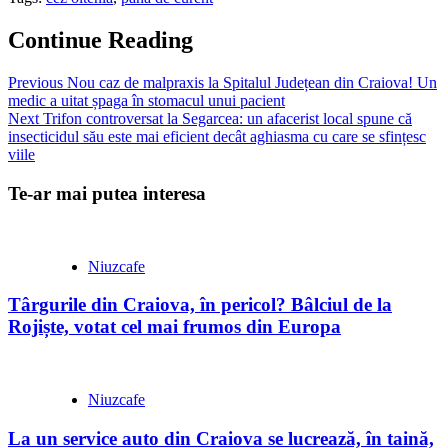
Partajează
Continue Reading
Previous
Nou caz de malpraxis la Spitalul Județean din Craiova! Un
medic a uitat șpaga în stomacul unui pacient
Next
Trifon controversat la Segarcea: un afacerist local spune că
insecticidul său este mai eficient decât aghiasma cu care se sfințesc
viile
Te-ar mai putea interesa
Niuzcafe
Târgurile din Craiova, în pericol? Bâlciul de la
Rojiște, votat cel mai frumos din Europa
Niuzcafe
La un service auto din Craiova se lucrează, în taină,