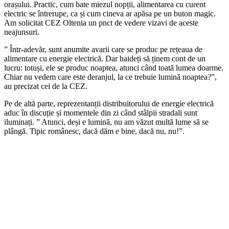
orașului. Practic, cum bate miezul nopții, alimentarea cu curent
electric se întrerupe, ca și cum cineva ar apăsa pe un buton magic.
Am solicitat CEZ Oltenia un pnct de vedere vizavi de aceste
neajunsuri.
” Într-adevăr, sunt anumite avarii care se produc pe rețeaua de
alimentare cu energie electrică. Dar haideți să ținem cont de un
lucru: totuși, ele se produc noaptea, atunci când toată lumea doarme.
Chiar nu vedem care este deranjul, la ce trebuie lumină noaptea?”,
au precizat cei de la CEZ.
Pe de altă parte, reprezentanții distribuitorului de energie electrică
aduc în discuție și momentele din zi când stâlpii stradali sunt
iluminați. ” Atunci, deși e lumină, nu am văzut multă lume să se
plângă. Tipic românesc, dacă dăm e bine, dacă nu, nu!”.