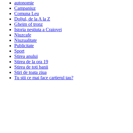
autonomie
Campaniuz
Comuna Leu
Doljul, de la A la Z
Gheim of tronz
Istoria nestiuta a Craiovei
Niuzcafe
Niuzualitate
Publicitate
Sport
Stirea anului
Stirea de la ora 19
Stirea de toti banii
Stiri de toata ziua
Tu stii ce mai face cartierul tau?