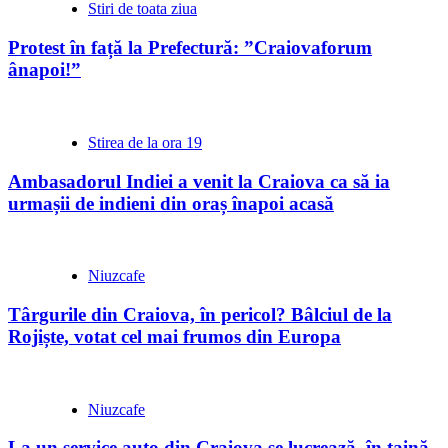
Stiri de toata ziua
Protest în față la Prefectură: ”Craiovaforum
ânapoi!”
Stirea de la ora 19
Ambasadorul Indiei a venit la Craiova ca să ia
urmașii de indieni din oraș înapoi acasă
Niuzcafe
Târgurile din Craiova, în pericol? Bâlciul de la
Rojiște, votat cel mai frumos din Europa
Niuzcafe
La un service auto din Craiova se lucrează, în taină,