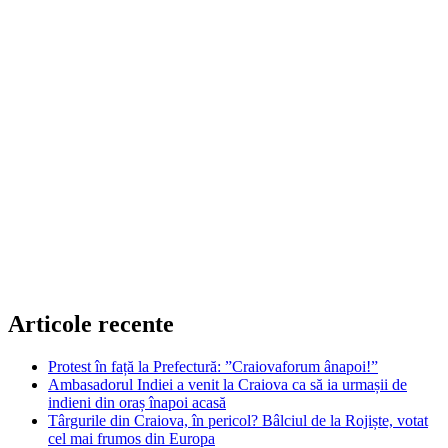
Articole recente
Protest în față la Prefectură: ”Craiovaforum ânapoi!”
Ambasadorul Indiei a venit la Craiova ca să ia urmașii de
indieni din oraș înapoi acasă
Târgurile din Craiova, în pericol? Bâlciul de la Rojiște, votat
cel mai frumos din Europa