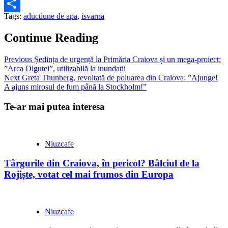
Tags:
aductiune de apa
,
isvarna
Partajează
Continue Reading
Previous
Ședința de urgență la Primăria Craiova și un mega-proiect:
”Arca Olguței”, utilizabilă la inundații
Next
Greta Thunberg, revoltată de poluarea din Craiova: ”Ajunge!
A ajuns mirosul de fum până la Stockholm!”
Te-ar mai putea interesa
Niuzcafe
Târgurile din Craiova, în pericol? Bâlciul de la
Rojiște, votat cel mai frumos din Europa
Niuzcafe