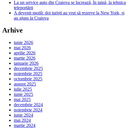
La un service auto din Craiova se lucrează, în taină, la tehnica
teleportării
A devenit modă: doi turiști au vrut să rezerve la New York, și
au ajuns la Craiova
Arhive
iunie 2026
mai 2026
aprilie 2026
martie 2026
ianuarie 2026
decembrie 2025
noiembrie 2025
octombrie 2025
august 2025
iulie 2025
iunie 2025
mai 2025
decembrie 2024
noiembrie 2024
iunie 2024
mai 2024
martie 2024