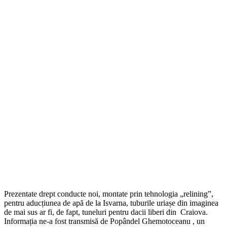
Prezentate drept conducte noi, montate prin tehnologia „relining”,
pentru aducțiunea de apă de la Isvarna, tuburile uriașe din imaginea
de mai sus ar fi, de fapt, tuneluri pentru dacii liberi din Craiova.
Informația ne-a fost transmisă de Popândel Ghemotoceanu , un