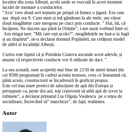
locuitor din zona Albești, acolo unde se execută în acest moment
lucrări de montare a conductelor.
”Acu’ vreo două seri ieșisem pe prispă să fumez o țigară. Era cam
așa după ora 9. Cum stam și mă gândeam la ale mele, am văzut
două mogâldețe care mergeau pe ciuci prin conducte. ” Hai, bă, că
încăpem. Ne ducem așa până la Orăștie”, i-am auzit vorbind între ei.
Am strigat tare: ”Mă care ești acolo?”, mogâldețele au luat-o la fugă
și au dispărut”, ne-a declarat domnul Popândel, un cetățean model
de altfel al localității Albești.
Curios este faptul că și Primăria Craiova ascunde acest adevăr, și
anume că respectivele conducte vor fi utilizate de daci. ”
La ora actuală, sunt acoperiți mai bine de 2150 de metri liniari din
cei 8500 programați în cadrul acestui tronson, ceea ce înseamnă că,
până acum, constructorii se încadrează în graficul propus.
Este cel mai mare proiect de aducțiune de apă din Europa și
presupune ca, peste doi ani, toți craiovenii să aibă apă de izvor la
robinete”, a declarat primarul Lia Olguța Vasilescu pe o rețea de
socializare, încercând să” mascheze”, de fapt, realitatea.
Autor