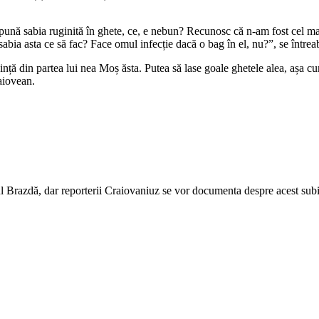
 pună sabia ruginită în ghete, ce, e nebun? Recunosc că n-am fost cel 
abia asta ce să fac? Face omul infecție dacă o bag în el, nu?”, se întreab
ință din partea lui nea Moș ăsta. Putea să lase goale ghetele alea, așa cum
aiovean.
rul Brazdă, dar reporterii Craiovaniuz se vor documenta despre acest subi