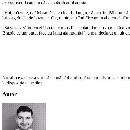
de craiovenii care au călcat strâmb anul acesta.
„Hai, mă vere, da’ Moșu’ ăsta e chiar bulangiu, să mor io. Păi cum să
briceag de ăla de buzunar. Ok, e mic, dar îmi făceam treaba cu el. Cu s
„Să vezi și să nu crezi! La toate m-aș fi așteptat, dar la asta nu. Rea vo
Brazdă ce am putut face cu lama aia ruginită”, a mai declarat un alt cr
Nu știm exact ce a vrut să spună bărbatul supărat, cu privire la cartie
la dispoziția cititorilor.
Autor