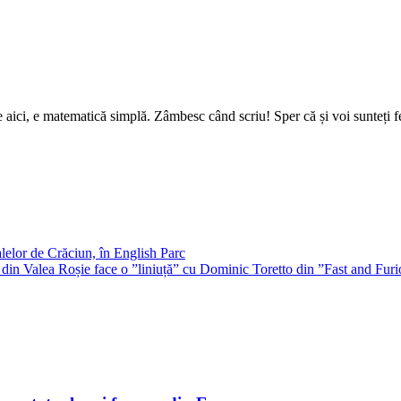
ici, e matematică simplă. Zâmbesc când scriu! Sper că și voi sunteți fer
lelor de Crăciun, în English Parc
ță din Valea Roșie face o ”liniuță” cu Dominic Toretto din ”Fast and Fur