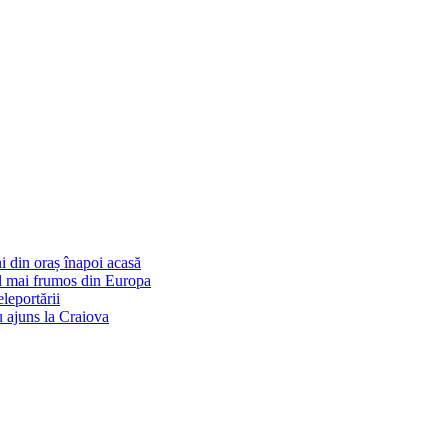
i din oraș înapoi acasă
cel mai frumos din Europa
eleportării
u ajuns la Craiova