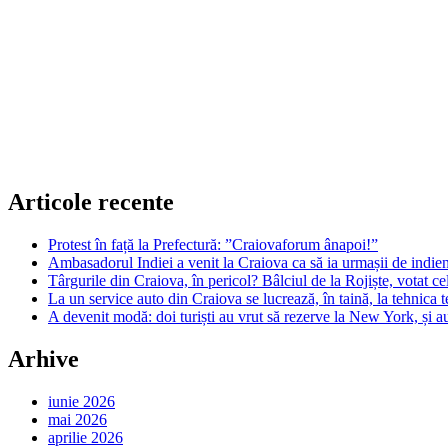
Articole recente
Protest în față la Prefectură: ”Craiovaforum ânapoi!”
Ambasadorul Indiei a venit la Craiova ca să ia urmașii de indien
Târgurile din Craiova, în pericol? Bâlciul de la Rojiște, votat 
La un service auto din Craiova se lucrează, în taină, la tehnica t
A devenit modă: doi turiști au vrut să rezerve la New York, și a
Arhive
iunie 2026
mai 2026
aprilie 2026