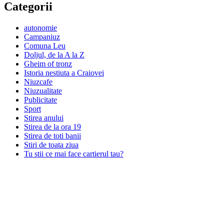
Categorii
autonomie
Campaniuz
Comuna Leu
Doljul, de la A la Z
Gheim of tronz
Istoria nestiuta a Craiovei
Niuzcafe
Niuzualitate
Publicitate
Sport
Stirea anului
Stirea de la ora 19
Stirea de toti banii
Stiri de toata ziua
Tu stii ce mai face cartierul tau?