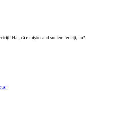
iciți! Hai, că e mișto când suntem fericiți, nu?
ious”