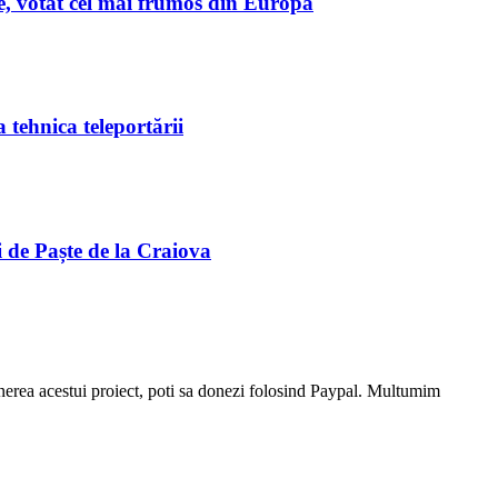
te, votat cel mai frumos din Europa
 tehnica teleportării
 de Paște de la Craiova
stinerea acestui proiect, poti sa donezi folosind Paypal. Multumim