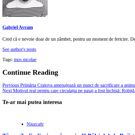
Gabriel Avram
Cred că e nevoie doar de un zâmbet, pentru un moment de fericire. De a
See author's posts
Tags:
mos nicolae
Continue Reading
Previous
Primăria Craiova amenajează un punct de sacrificare a anima
Next
Motivul real pentru care circulația pe pasaj a fost închisă: Robi
Te-ar mai putea interesa
Niuzcafe