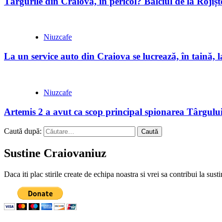
Târgurile din Craiova, în pericol? Bâlciul de la Rojiș
Niuzcafe
La un service auto din Craiova se lucrează, în taină, la
Niuzcafe
Artemis 2 a avut ca scop principal spionarea Târgului
Caută după:
Sustine Craiovaniuz
Daca iti plac stirile create de echipa noastra si vrei sa contribui la su