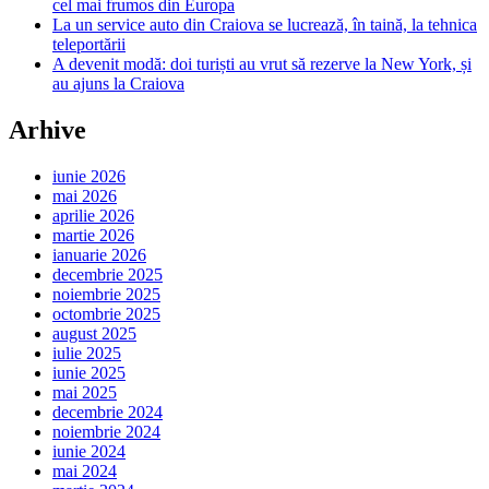
cel mai frumos din Europa
La un service auto din Craiova se lucrează, în taină, la tehnica
teleportării
A devenit modă: doi turiști au vrut să rezerve la New York, și
au ajuns la Craiova
Arhive
iunie 2026
mai 2026
aprilie 2026
martie 2026
ianuarie 2026
decembrie 2025
noiembrie 2025
octombrie 2025
august 2025
iulie 2025
iunie 2025
mai 2025
decembrie 2024
noiembrie 2024
iunie 2024
mai 2024