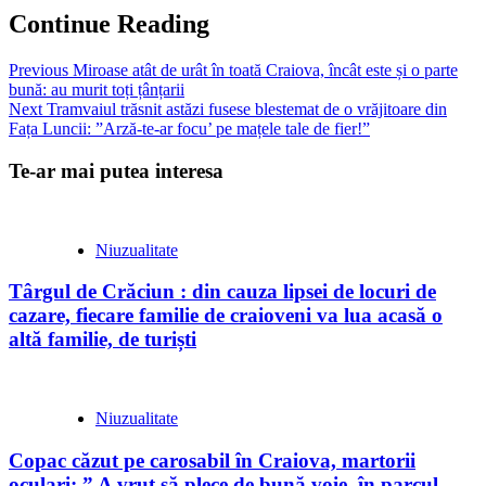
Continue Reading
Previous
Miroase atât de urât în toată Craiova, încât este și o parte
bună: au murit toți țânțarii
Next
Tramvaiul trăsnit astăzi fusese blestemat de o vrăjitoare din
Fața Luncii: ”Arză-te-ar focu’ pe mațele tale de fier!”
Te-ar mai putea interesa
Niuzualitate
Târgul de Crăciun : din cauza lipsei de locuri de
cazare, fiecare familie de craioveni va lua acasă o
altă familie, de turiști
Niuzualitate
Copac căzut pe carosabil în Craiova, martorii
oculari: ” A vrut să plece de bună voie, în parcul