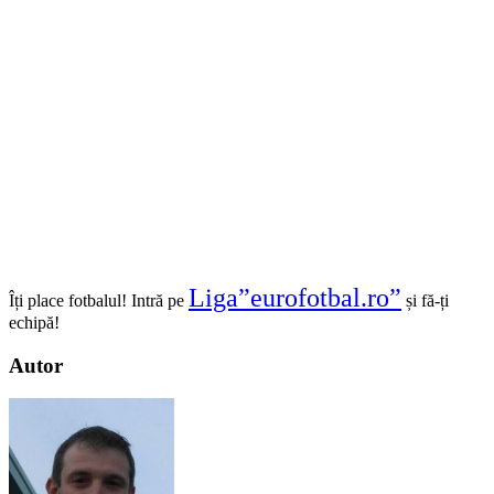
Liga”eurofotbal.ro”
Îți place fotbalul! Intră pe
și fă-ți
echipă!
Autor