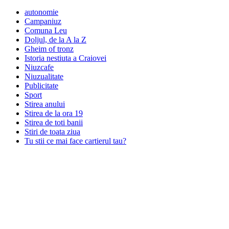
autonomie
Campaniuz
Comuna Leu
Doljul, de la A la Z
Gheim of tronz
Istoria nestiuta a Craiovei
Niuzcafe
Niuzualitate
Publicitate
Sport
Stirea anului
Stirea de la ora 19
Stirea de toti banii
Stiri de toata ziua
Tu stii ce mai face cartierul tau?