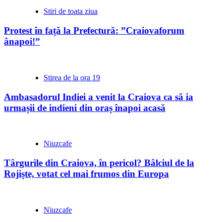
Stiri de toata ziua
Protest în față la Prefectură: ”Craiovaforum
ânapoi!”
Stirea de la ora 19
Ambasadorul Indiei a venit la Craiova ca să ia
urmașii de indieni din oraș înapoi acasă
Niuzcafe
Târgurile din Craiova, în pericol? Bâlciul de la
Rojiște, votat cel mai frumos din Europa
Niuzcafe