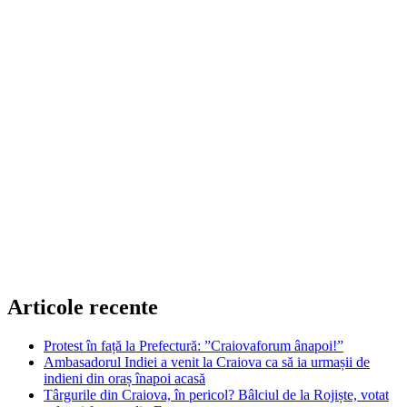
Articole recente
Protest în față la Prefectură: ”Craiovaforum ânapoi!”
Ambasadorul Indiei a venit la Craiova ca să ia urmașii de
indieni din oraș înapoi acasă
Târgurile din Craiova, în pericol? Bâlciul de la Rojiște, votat