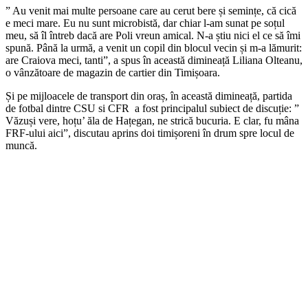
” Au venit mai multe persoane care au cerut bere și semințe, că cică
e meci mare. Eu nu sunt microbistă, dar chiar l-am sunat pe soțul
meu, să îl întreb dacă are Poli vreun amical. N-a știu nici el ce să îmi
spună. Până la urmă, a venit un copil din blocul vecin și m-a lămurit:
are Craiova meci, tanti”, a spus în această dimineață Liliana Olteanu,
o vânzătoare de magazin de cartier din Timișoara.
Și pe mijloacele de transport din oraș, în această dimineață, partida
de fotbal dintre CSU si CFR a fost principalul subiect de discuție: ”
Văzuși vere, hoțu’ ăla de Hațegan, ne strică bucuria. E clar, fu mâna
FRF-ului aici”, discutau aprins doi timișoreni în drum spre locul de
muncă.