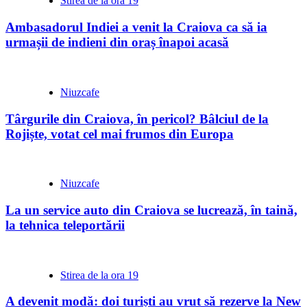
Stirea de la ora 19
Ambasadorul Indiei a venit la Craiova ca să ia
urmașii de indieni din oraș înapoi acasă
Niuzcafe
Târgurile din Craiova, în pericol? Bâlciul de la
Rojiște, votat cel mai frumos din Europa
Niuzcafe
La un service auto din Craiova se lucrează, în taină,
la tehnica teleportării
Stirea de la ora 19
A devenit modă: doi turiști au vrut să rezerve la New