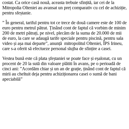
costat. Ca orice casă nouă, aceasta trebuie sfințită, iar cei de la
Mitropolia Olteniei au avansat un preț comparativ cu cel de achiziție,
pentru sfeștanie.
” În general, tariful pentru tot ce trece de două camere este de 100 de
euro pentru metrul pătrat. Ținând cont de faptul că vorbim de minim
200 de metri pătrați, pe nivel, plecăm de la suma de 20.000 de mii
de euro, la care se adaugă tarife speciale pentru piscină, pentru sala
video și așa mai departe”, anunță mitropolitul Olteniei, ÎPS Irineu,
care s-a oferit să efectueze personal slujba de sfințire a casei.
Vestea bună este că plata șfeștaniei se poate face și eșalonat, cu un
procent de 20 la sută din valoare plătiti în avans, pe o perioadă de
cinci ani: ”Acordăm chiar și un an de grație, ținând cont de faptul că
mirii au cheltuit deja pentru achiziționarea casei o sumă de bani
apeciabilă”