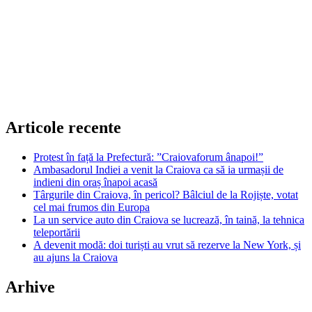
Articole recente
Protest în față la Prefectură: ”Craiovaforum ânapoi!”
Ambasadorul Indiei a venit la Craiova ca să ia urmașii de
indieni din oraș înapoi acasă
Târgurile din Craiova, în pericol? Bâlciul de la Rojiște, votat
cel mai frumos din Europa
La un service auto din Craiova se lucrează, în taină, la tehnica
teleportării
A devenit modă: doi turiști au vrut să rezerve la New York, și
au ajuns la Craiova
Arhive