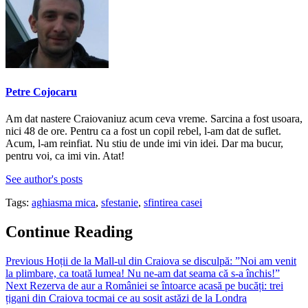
Petre Cojocaru
Am dat nastere Craiovaniuz acum ceva vreme. Sarcina a fost usoara,
nici 48 de ore. Pentru ca a fost un copil rebel, l-am dat de suflet.
Acum, l-am reinfiat. Nu stiu de unde imi vin idei. Dar ma bucur,
pentru voi, ca imi vin. Atat!
See author's posts
Tags:
aghiasma mica
,
sfestanie
,
sfintirea casei
Continue Reading
Previous
Hoții de la Mall-ul din Craiova se disculpă: ”Noi am venit
la plimbare, ca toată lumea! Nu ne-am dat seama că s-a închis!”
Next
Rezerva de aur a României se întoarce acasă pe bucăți: trei
țigani din Craiova tocmai ce au sosit astăzi de la Londra