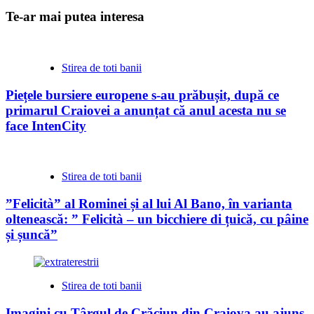
Te-ar mai putea interesa
Stirea de toti banii
Piețele bursiere europene s-au prăbușit, după ce
primarul Craiovei a anunțat că anul acesta nu se
face IntenCity
Stirea de toti banii
”Felicità” al Rominei și al lui Al Bano, în varianta
oltenească: ” Felicità – un bicchiere di țuică, cu pâine
și șuncă”
Stirea de toti banii
Imagini cu Târgul de Crăciun din Craiova au ajuns