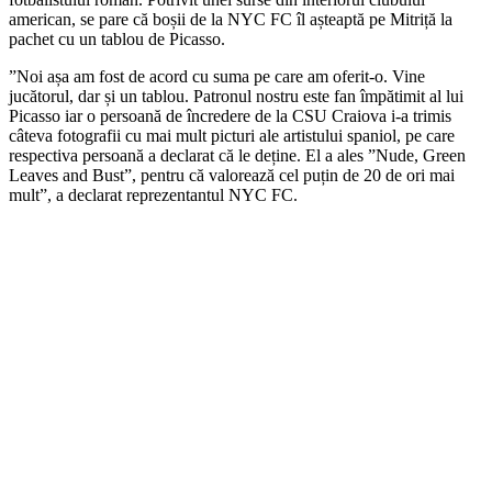
american, se pare că boșii de la NYC FC îl așteaptă pe Mitriță la
pachet cu un tablou de Picasso.
”Noi așa am fost de acord cu suma pe care am oferit-o. Vine
jucătorul, dar și un tablou. Patronul nostru este fan împătimit al lui
Picasso iar o persoană de încredere de la CSU Craiova i-a trimis
câteva fotografii cu mai mult picturi ale artistului spaniol, pe care
respectiva persoană a declarat că le deține. El a ales ”Nude, Green
Leaves and Bust”, pentru că valorează cel puțin de 20 de ori mai
mult”, a declarat reprezentantul NYC FC.