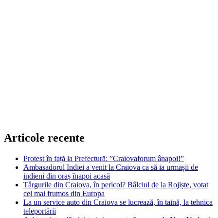
Articole recente
Protest în față la Prefectură: ”Craiovaforum ânapoi!”
Ambasadorul Indiei a venit la Craiova ca să ia urmașii de
indieni din oraș înapoi acasă
Târgurile din Craiova, în pericol? Bâlciul de la Rojiște, votat
cel mai frumos din Europa
La un service auto din Craiova se lucrează, în taină, la tehnica
teleportării