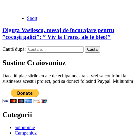
Sport
Olguța Vasilescu, mesaj de încurajare pentru
”cocoșii galici”: ” Viv la Frans, ale le bleo!”
Caută după:
Sustine Craiovaniuz
Daca iti plac stirile create de echipa noastra si vrei sa contribui la
sustinerea acestui proiect, poti sa donezi folosind Paypal. Multumim
Categorii
autonomie
Campaniuz