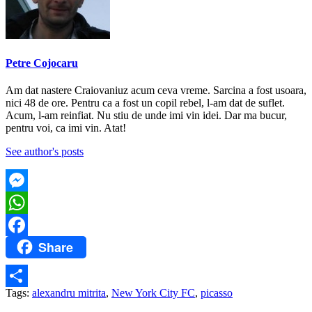
Petre Cojocaru
Am dat nastere Craiovaniuz acum ceva vreme. Sarcina a fost usoara,
nici 48 de ore. Pentru ca a fost un copil rebel, l-am dat de suflet.
Acum, l-am reinfiat. Nu stiu de unde imi vin idei. Dar ma bucur,
pentru voi, ca imi vin. Atat!
See author's posts
Messenger
WhatsApp
Share
Facebook
Tags:
alexandru mitrita
,
New York City FC
,
picasso
Partajează