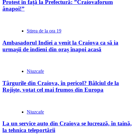
Protest în față la Prefectură: ”Craiovaforum
ânapoi!”
Stirea de la ora 19
Ambasadorul Indiei a venit la Craiova ca să ia
urmașii de indieni din oraș înapoi acasă
Niuzcafe
Târgurile din Craiova, în pericol? Bâlciul de la
Rojiște, votat cel mai frumos din Europa
Niuzcafe
La un service auto din Craiova se lucrează, în taină,
la tehnica teleportării