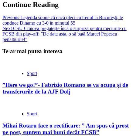
Continue Reading
Previous
Legenda spune că dacă pleci cu trenul la București, te
conduce Dinamo cu 3-0 în minutul 55
Next
CSU Craiova pregătește încă o surpriză pentru meciurile cu
FCSB din play-off: ”De data asta, o să bată Marcel Popescu
penaltiurile!”
Te-ar mai putea interesa
Sport
”Here we go!”- Fabrizio Romano se va ocupa și de
transferurile de la AJF Dolj
Sport
Mihai Rotaru face o rectificare: ” Am spus că prost
pe post, suntem mai buni decât FCSB”