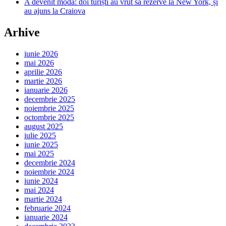
A devenit modă: doi turiști au vrut să rezerve la New York, și
au ajuns la Craiova
Arhive
iunie 2026
mai 2026
aprilie 2026
martie 2026
ianuarie 2026
decembrie 2025
noiembrie 2025
octombrie 2025
august 2025
iulie 2025
iunie 2025
mai 2025
decembrie 2024
noiembrie 2024
iunie 2024
mai 2024
martie 2024
februarie 2024
ianuarie 2024