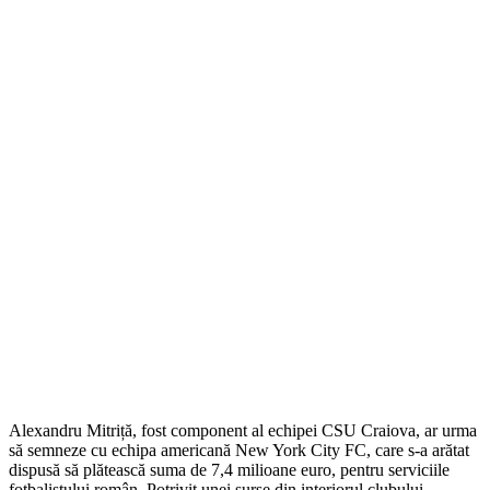
Alexandru Mitriță, fost component al echipei CSU Craiova, ar urma
să semneze cu echipa americană New York City FC, care s-a arătat
dispusă să plătească suma de 7,4 milioane euro, pentru serviciile
fotbalistului român. Potrivit unei surse din interiorul clubului