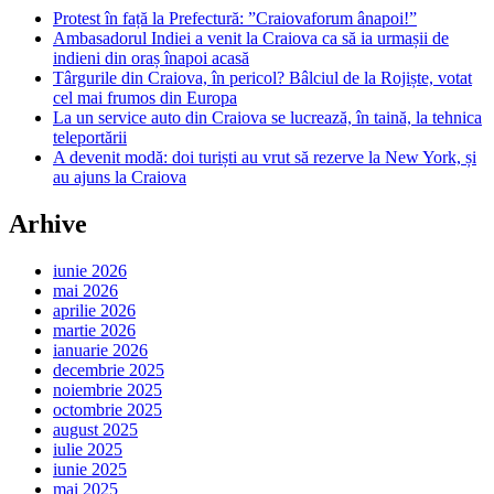
Protest în față la Prefectură: ”Craiovaforum ânapoi!”
Ambasadorul Indiei a venit la Craiova ca să ia urmașii de
indieni din oraș înapoi acasă
Târgurile din Craiova, în pericol? Bâlciul de la Rojiște, votat
cel mai frumos din Europa
La un service auto din Craiova se lucrează, în taină, la tehnica
teleportării
A devenit modă: doi turiști au vrut să rezerve la New York, și
au ajuns la Craiova
Arhive
iunie 2026
mai 2026
aprilie 2026
martie 2026
ianuarie 2026
decembrie 2025
noiembrie 2025
octombrie 2025
august 2025
iulie 2025
iunie 2025
mai 2025