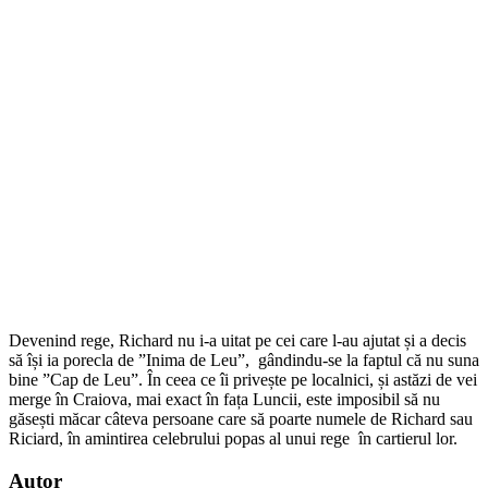
Devenind rege, Richard nu i-a uitat pe cei care l-au ajutat și a decis
să își ia porecla de ”Inima de Leu”, gândindu-se la faptul că nu suna
bine ”Cap de Leu”. În ceea ce îi privește pe localnici, și astăzi de vei
merge în Craiova, mai exact în fața Luncii, este imposibil să nu
găsești măcar câteva persoane care să poarte numele de Richard sau
Riciard, în amintirea celebrului popas al unui rege în cartierul lor.
Autor