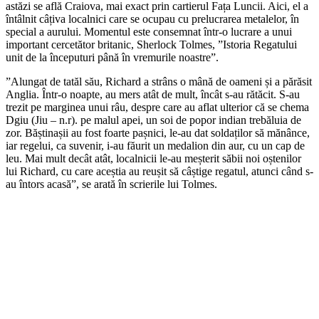
astăzi se află Craiova, mai exact prin cartierul Fața Luncii. Aici, el a
întâlnit câțiva localnici care se ocupau cu prelucrarea metalelor, în
special a aurului. Momentul este consemnat într-o lucrare a unui
important cercetător britanic, Sherlock Tolmes, ”Istoria Regatului
unit de la începuturi până în vremurile noastre”.
”Alungat de tatăl său, Richard a strâns o mână de oameni și a părăsit
Anglia. Într-o noapte, au mers atât de mult, încât s-au rătăcit. S-au
trezit pe marginea unui râu, despre care au aflat ulterior că se chema
Dgiu (Jiu – n.r). pe malul apei, un soi de popor indian trebăluia de
zor. Băștinașii au fost foarte pașnici, le-au dat soldaților să mănânce,
iar regelui, ca suvenir, i-au făurit un medalion din aur, cu un cap de
leu. Mai mult decât atât, localnicii le-au meșterit săbii noi oștenilor
lui Richard, cu care aceștia au reușit să câștige regatul, atunci când s-
au întors acasă”, se arată în scrierile lui Tolmes.