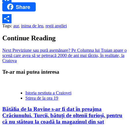
Share
Facebook
Tags:
aur
,
inima de leu
,
regii angliei
Partajează
Continue Reading
Next
Previziune sau pură asemănare? Pe Columna lui Traian apare o
scenă care avea să se petreacă 2000 de ani mai târziu, în realitate, la
Craiova
Te-ar mai putea interesa
Istoria nestiuta a Craiovei
Stirea de la ora 19
Bătălia de la Rovine s-ar fi dat în preajma
Crăciunului. Turcii, bătuți de oltenii furioși, pentru
că nu stăteau la coadă la magazinul din sat