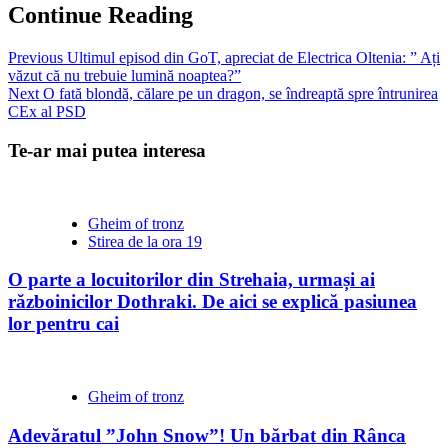
Continue Reading
Previous
Ultimul episod din GoT, apreciat de Electrica Oltenia: ” Ați
văzut că nu trebuie lumină noaptea?”
Next
O fată blondă, călare pe un dragon, se îndreaptă spre întrunirea
CEx al PSD
Te-ar mai putea interesa
Gheim of tronz
Stirea de la ora 19
O parte a locuitorilor din Strehaia, urmași ai
războinicilor Dothraki. De aici se explică pasiunea
lor pentru cai
Gheim of tronz
Adevăratul ”John Snow”! Un bărbat din Rânca