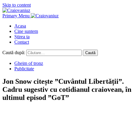
Skip to content
Primary Menu
Acasa
Cine suntem
Știrea ta
Contact
Caută după:
Gheim of tronz
Publicitate
Jon Snow citește ”Cuvântul Libertății”.
Cadru sugestiv cu cotidianul craiovean, în
ultimul episod ”GoT”