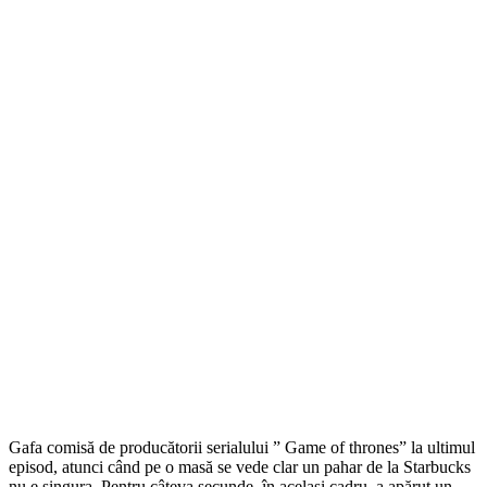
Gafa comisă de producătorii serialului ” Game of thrones” la ultimul
episod, atunci când pe o masă se vede clar un pahar de la Starbucks
nu e singura. Pentru câteva secunde, în același cadru, a apărut un