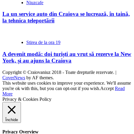
Niuzcafe
La un service auto din Craiova se lucrează, în taină,
la tehnica teleportării
Stirea de la ora 19
A devenit modă: doi turiști au vrut să rezerve la New
York, și au ajuns la Craiova
Copyright © Craiovaniuz 2018 - Toate drepturile rezervate.
|
CoverNews
by AF themes.
This website uses cookies to improve your experience. We'll assume
you're ok with this, but you can opt-out if you wish.
Accept
Read
More
Privacy & Cookies Policy
Închide
Privacy Overview