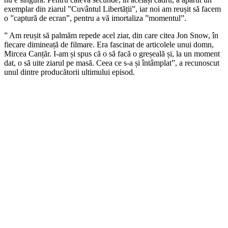
exemplar din ziarul ”Cuvântul Libertății”, iar noi am reușit să facem
o ”captură de ecran”, pentru a vă imortaliza ”momentul”.
” Am reușit să palmăm repede acel ziar, din care citea Jon Snow, în
fiecare dimineață de filmare. Era fascinat de articolele unui domn,
Mircea Canțăr. I-am și spus că o să facă o greșeală și, la un moment
dat, o să uite ziarul pe masă. Ceea ce s-a și întâmplat”, a recunoscut
unul dintre producătorii ultimului episod.