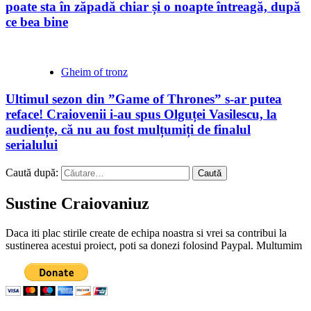
poate sta în zăpadă chiar și o noapte întreagă, după
ce bea bine
Gheim of tronz
Ultimul sezon din ”Game of Thrones” s-ar putea
reface! Craiovenii i-au spus Olguței Vasilescu, la
audiențe, că nu au fost mulțumiți de finalul
serialului
Caută după:
Sustine Craiovaniuz
Daca iti plac stirile create de echipa noastra si vrei sa contribui la
sustinerea acestui proiect, poti sa donezi folosind Paypal. Multumim