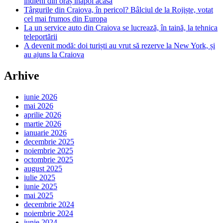
indieni din oraș înapoi acasă
Târgurile din Craiova, în pericol? Bâlciul de la Rojiște, votat
cel mai frumos din Europa
La un service auto din Craiova se lucrează, în taină, la tehnica
teleportării
A devenit modă: doi turiști au vrut să rezerve la New York, și
au ajuns la Craiova
Arhive
iunie 2026
mai 2026
aprilie 2026
martie 2026
ianuarie 2026
decembrie 2025
noiembrie 2025
octombrie 2025
august 2025
iulie 2025
iunie 2025
mai 2025
decembrie 2024
noiembrie 2024
iunie 2024