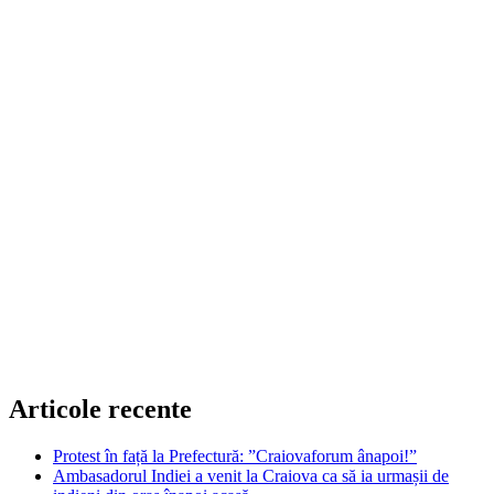
Articole recente
Protest în față la Prefectură: ”Craiovaforum ânapoi!”
Ambasadorul Indiei a venit la Craiova ca să ia urmașii de