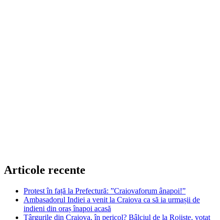
Articole recente
Protest în față la Prefectură: ”Craiovaforum ânapoi!”
Ambasadorul Indiei a venit la Craiova ca să ia urmașii de
indieni din oraș înapoi acasă
Târgurile din Craiova, în pericol? Bâlciul de la Rojiște, votat