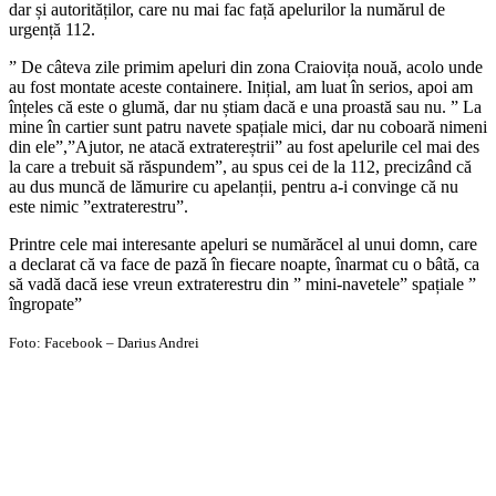
dar și autorităților, care nu mai fac față apelurilor la numărul de
urgență 112.
” De câteva zile primim apeluri din zona Craiovița nouă, acolo unde
au fost montate aceste containere. Inițial, am luat în serios, apoi am
înțeles că este o glumă, dar nu știam dacă e una proastă sau nu. ” La
mine în cartier sunt patru navete spațiale mici, dar nu coboară nimeni
din ele”,”Ajutor, ne atacă extratereștrii” au fost apelurile cel mai des
la care a trebuit să răspundem”, au spus cei de la 112, precizând că
au dus muncă de lămurire cu apelanții, pentru a-i convinge că nu
este nimic ”extraterestru”.
Printre cele mai interesante apeluri se numărăcel al unui domn, care
a declarat că va face de pază în fiecare noapte, înarmat cu o bâtă, ca
să vadă dacă iese vreun extraterestru din ” mini-navetele” spațiale ”
îngropate”
Foto: Facebook – Darius Andrei