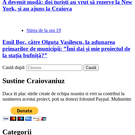
A devenit modă: doi turiști au vrut să rezerve la New
York, și au ajuns la Craiova
Stirea de la ora 19
Emil Boc, către Olguța Vasilescu, la adunarea
primarilor de municipii: ”Îmi dai și mie proiectul de
la stația bufniță?”
Caută după:
Sustine Craiovaniuz
Daca iti plac stirile create de echipa noastra si vrei sa contribui la
sustinerea acestui proiect, poti sa donezi folosind Paypal. Multumim
Categorii