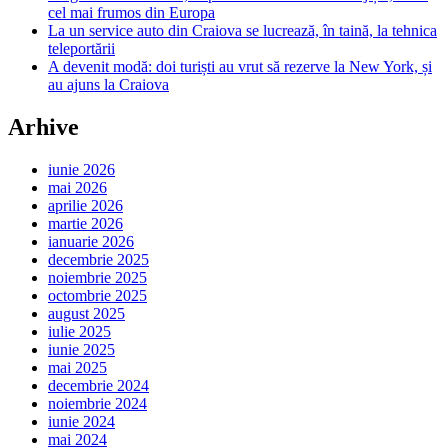
cel mai frumos din Europa
La un service auto din Craiova se lucrează, în taină, la tehnica
teleportării
A devenit modă: doi turiști au vrut să rezerve la New York, și
au ajuns la Craiova
Arhive
iunie 2026
mai 2026
aprilie 2026
martie 2026
ianuarie 2026
decembrie 2025
noiembrie 2025
octombrie 2025
august 2025
iulie 2025
iunie 2025
mai 2025
decembrie 2024
noiembrie 2024
iunie 2024
mai 2024