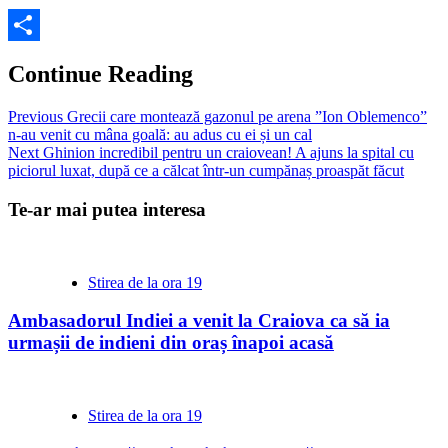
Partajează
Continue Reading
Previous
Grecii care montează gazonul pe arena ”Ion Oblemenco”
n-au venit cu mâna goală: au adus cu ei și un cal
Next
Ghinion incredibil pentru un craiovean! A ajuns la spital cu
piciorul luxat, după ce a călcat într-un cumpănaș proaspăt făcut
Te-ar mai putea interesa
Stirea de la ora 19
Ambasadorul Indiei a venit la Craiova ca să ia
urmașii de indieni din oraș înapoi acasă
Stirea de la ora 19