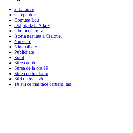
autonomie
Campaniuz
Comuna Leu
Doljul, de la A la Z
Gheim of tronz
Istoria nestiuta a Craiovei
Niuzcafe
Niuzualitate
Publicitate
Sport
Stirea anului
Stirea de la ora 19
Stirea de toti banii
Stiri de toata ziua
Tu stii ce mai face cartierul tau?