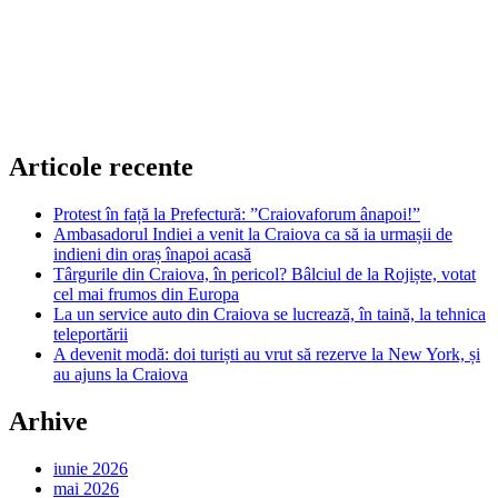
Articole recente
Protest în față la Prefectură: ”Craiovaforum ânapoi!”
Ambasadorul Indiei a venit la Craiova ca să ia urmașii de
indieni din oraș înapoi acasă
Târgurile din Craiova, în pericol? Bâlciul de la Rojiște, votat
cel mai frumos din Europa
La un service auto din Craiova se lucrează, în taină, la tehnica
teleportării
A devenit modă: doi turiști au vrut să rezerve la New York, și
au ajuns la Craiova
Arhive
iunie 2026
mai 2026