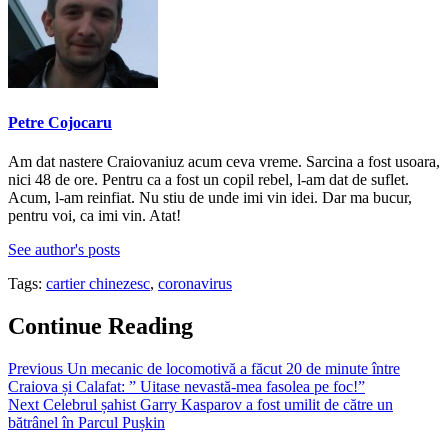
Petre Cojocaru
Am dat nastere Craiovaniuz acum ceva vreme. Sarcina a fost usoara,
nici 48 de ore. Pentru ca a fost un copil rebel, l-am dat de suflet.
Acum, l-am reinfiat. Nu stiu de unde imi vin idei. Dar ma bucur,
pentru voi, ca imi vin. Atat!
See author's posts
Tags:
cartier chinezesc
,
coronavirus
Continue Reading
Previous
Un mecanic de locomotivă a făcut 20 de minute între
Craiova și Calafat: ” Uitase nevastă-mea fasolea pe foc!”
Next
Celebrul șahist Garry Kasparov a fost umilit de către un
bătrânel în Parcul Pușkin