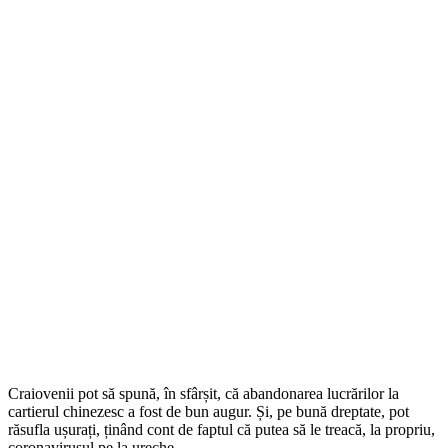
Craiovenii pot să spună, în sfârșit, că abandonarea lucrărilor la
cartierul chinezesc a fost de bun augur. Și, pe bună dreptate, pot
răsufla ușurați, ținând cont de faptul că putea să le treacă, la propriu,
coronavirusul pe la ureche.