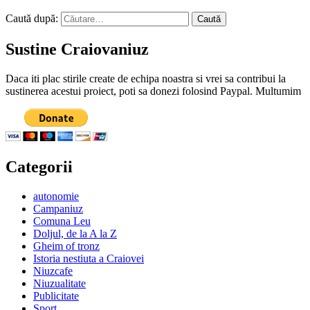
Caută după:
Sustine Craiovaniuz
Daca iti plac stirile create de echipa noastra si vrei sa contribui la
sustinerea acestui proiect, poti sa donezi folosind Paypal. Multumim
Categorii
autonomie
Campaniuz
Comuna Leu
Doljul, de la A la Z
Gheim of tronz
Istoria nestiuta a Craiovei
Niuzcafe
Niuzualitate
Publicitate
Sport