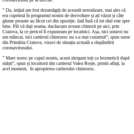
” Da, inițial am fost dezamăgiți de această nerealizare, mai ales că
era cuprinsă în programul nostru de dezvoltare și ați văzut și câte
glume proaste au făcut cei din opoziție. Iată însă că tot răul este spre
bine. Păi vă dați seama, dacăacum aveam chinezii pe aici, prin
Craiova, la ce pericol îi expuneam pe localnici. Așa, nici usturoi nu
am mâncat, nici cartierul chinezesc nu s-a mai construit”, spun surse
din Primăria Craiova, vizavi de situația actuală a răspândirii
coronavirusului.
” Mare noroc pe capul nostru, acum alergam toți ca bezmeticii după
măști”, spun și locuitorii din cartierul Valea Roșie, primii aflați, la
acel moment, în apropierea cartierului chinezesc.