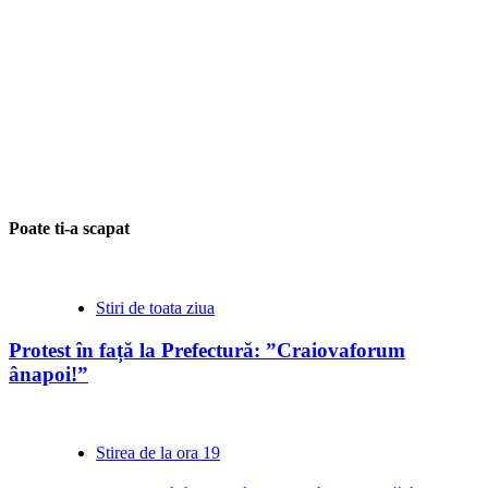
Poate ti-a scapat
Stiri de toata ziua
Protest în față la Prefectură: ”Craiovaforum
ânapoi!”
Stirea de la ora 19