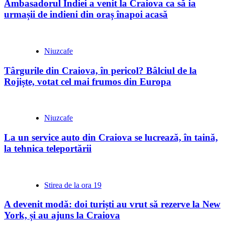
Ambasadorul Indiei a venit la Craiova ca să ia
urmașii de indieni din oraș înapoi acasă
Niuzcafe
Târgurile din Craiova, în pericol? Bâlciul de la
Rojiște, votat cel mai frumos din Europa
Niuzcafe
La un service auto din Craiova se lucrează, în taină,
la tehnica teleportării
Stirea de la ora 19
A devenit modă: doi turiști au vrut să rezerve la New
York, și au ajuns la Craiova