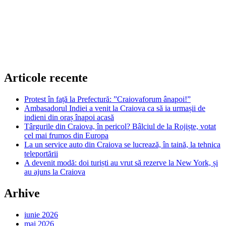
Articole recente
Protest în față la Prefectură: ”Craiovaforum ânapoi!”
Ambasadorul Indiei a venit la Craiova ca să ia urmașii de
indieni din oraș înapoi acasă
Târgurile din Craiova, în pericol? Bâlciul de la Rojiște, votat
cel mai frumos din Europa
La un service auto din Craiova se lucrează, în taină, la tehnica
teleportării
A devenit modă: doi turiști au vrut să rezerve la New York, și
au ajuns la Craiova
Arhive
iunie 2026
mai 2026