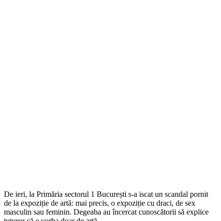
De ieri, la Primăria sectorul 1 București s-a iscat un scandal pornit
de la expoziție de artă: mai precis, o expoziție cu draci, de sex
masculin sau feminin. Degeaba au încercat cunoscătorii să explice
tuturor că e vorba doar de artă.