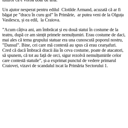
Un ajutor nesperat pentru edilul Clotilde Armand, acuzată că ar fi
băgat pe ”dracu în curu gol” în Primărie, ar putea veni de la Olguța
Vasilescu, și ea edil, la Craiova.
”Acum câțiva ani, am îmbrăcat și eu două statui în costume de la
teatru, după ce am simțit primele nemulțumiri. Erau costume de daci,
mai ales că tema grupului statuar era una cunoscută poporul nostru,
”Dansul”. Bine, cei care mă contestă au spus că erau cearșafuri.
Cred că dacă îmbracă dracii ăia în ceva costume, poate de atacatori,
să spunem, că tot au față de orci, sigur rezolvă nemulțumirile celor
care contestă statuile”, și-a exprimat punctul de vedere primarul
Craiovei, vizavi de scandalul iscat la Primăria Sectorului 1.