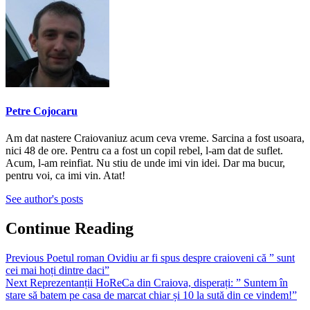
Petre Cojocaru
Am dat nastere Craiovaniuz acum ceva vreme. Sarcina a fost usoara,
nici 48 de ore. Pentru ca a fost un copil rebel, l-am dat de suflet.
Acum, l-am reinfiat. Nu stiu de unde imi vin idei. Dar ma bucur,
pentru voi, ca imi vin. Atat!
See author's posts
Continue Reading
Previous
Poetul roman Ovidiu ar fi spus despre craioveni că ” sunt
cei mai hoți dintre daci”
Next
Reprezentanții HoReCa din Craiova, disperați: ” Suntem în
stare să batem pe casa de marcat chiar și 10 la sută din ce vindem!”