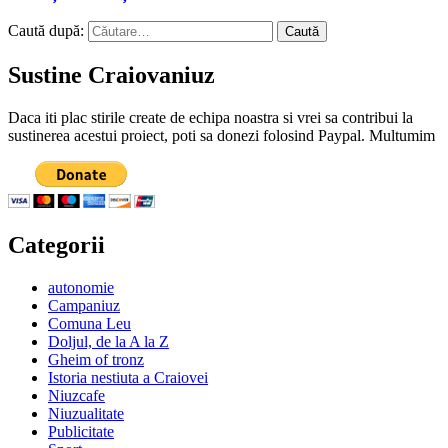
Caută după:
Sustine Craiovaniuz
Daca iti plac stirile create de echipa noastra si vrei sa contribui la
sustinerea acestui proiect, poti sa donezi folosind Paypal. Multumim
Categorii
autonomie
Campaniuz
Comuna Leu
Doljul, de la A la Z
Gheim of tronz
Istoria nestiuta a Craiovei
Niuzcafe
Niuzualitate
Publicitate