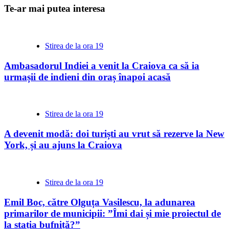
Te-ar mai putea interesa
Stirea de la ora 19
Ambasadorul Indiei a venit la Craiova ca să ia
urmașii de indieni din oraș înapoi acasă
Stirea de la ora 19
A devenit modă: doi turiști au vrut să rezerve la New
York, și au ajuns la Craiova
Stirea de la ora 19
Emil Boc, către Olguța Vasilescu, la adunarea
primarilor de municipii: ”Îmi dai și mie proiectul de
la stația bufniță?”