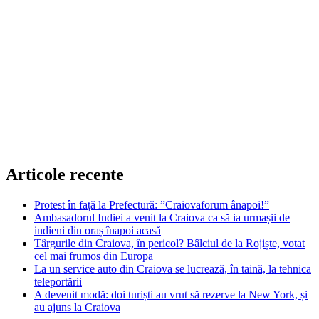
Articole recente
Protest în față la Prefectură: ”Craiovaforum ânapoi!”
Ambasadorul Indiei a venit la Craiova ca să ia urmașii de
indieni din oraș înapoi acasă
Târgurile din Craiova, în pericol? Bâlciul de la Rojiște, votat
cel mai frumos din Europa
La un service auto din Craiova se lucrează, în taină, la tehnica
teleportării
A devenit modă: doi turiști au vrut să rezerve la New York, și
au ajuns la Craiova