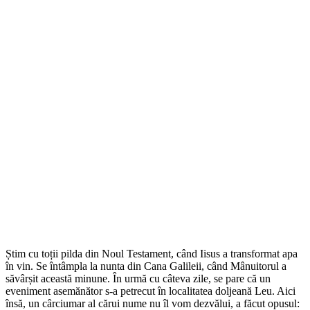
Știm cu toții pilda din Noul Testament, când Iisus a transformat apa
în vin. Se întâmpla la nunta din Cana Galileii, când Mânuitorul a
săvârșit această minune. În urmă cu câteva zile, se pare că un
eveniment asemănător s-a petrecut în localitatea doljeană Leu. Aici
însă, un cârciumar al cărui nume nu îl vom dezvălui, a făcut opusul: