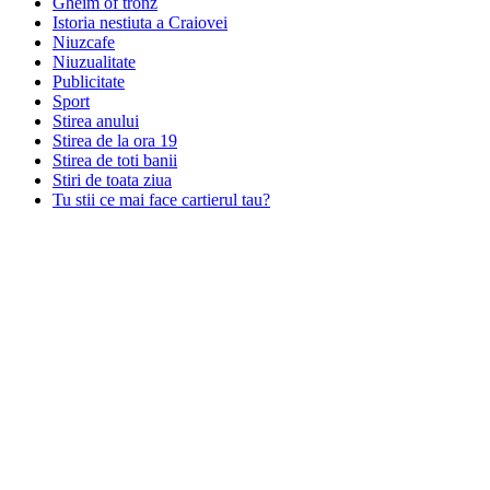
Gheim of tronz
Istoria nestiuta a Craiovei
Niuzcafe
Niuzualitate
Publicitate
Sport
Stirea anului
Stirea de la ora 19
Stirea de toti banii
Stiri de toata ziua
Tu stii ce mai face cartierul tau?