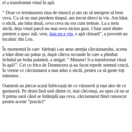
el a transformat vinul în apă.
” Doar ce terminasem ziua de muncă și am zis să mergem să bem
ceva. Ca să nu mai pierdem timpul, am trecut direct la vin. Am băut,
o sticlă, am băut două, ceva ceva nu era cum trebuie. La a treia
sticlă, deja vinul parcă nu mai avea niciun gust. Chiar unul dintre
prieteni a spus: mă, vere,
ăsta nu e vin
, e apă chioară”, a povestit un
localnic din Leu.
În momentul în care bărbații i-au atras atenția cârciumarului, acesta
a băut dintr-un pahar și, după câteva secunde în care a plimbat
lichidul pe bolta palatină, a strigat: ” Minune! S-a transformat vinul
în apă!”. Cei cu frica de Dumnezeu și-au facut repede semnul crucii,
în vreme ce cârciumarul a mai adus o sticlă, pentru ca să guste toți
minunea .
Oamenii au plecat acasă înfricoșați de ce văzuseră și mai ales de ce
gustaseră. Pe drum însă unii dintre ei, mai cârcotași, au spus că nu ar
fi prima oară când se întâmplă așa ceva, cârciumarul fiind cunoscut
pentru aceste ”practici”