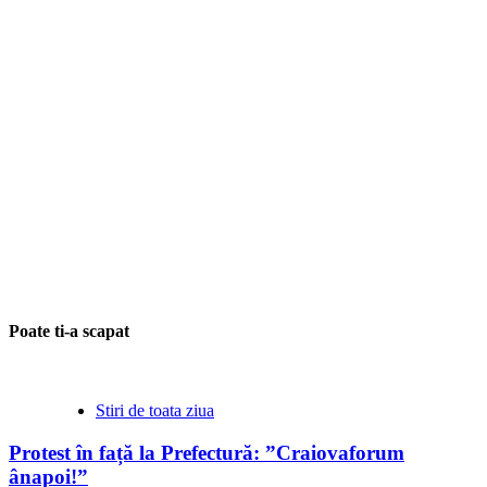
Poate ti-a scapat
Stiri de toata ziua
Protest în față la Prefectură: ”Craiovaforum
ânapoi!”