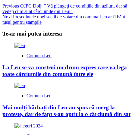
Previous
OJPC Dolj: ” Vă plângeți de condițiile din aziluri, dar să
vedeți cum sunt cârciumile din Leu!”
Next
Președintele unei secții de votare din comuna Leu ar fi băut
tușul pentru ștampile
Te-ar mai putea interesa
Comuna Leu
La Leu se va construi un drum expres care va lega
toate cârciumile din comună între ele
Comuna Leu
Mai mulți bărbați din Leu au spus că merg la
proteste, dar de fapt s-au oprit la o cârciumă din sat