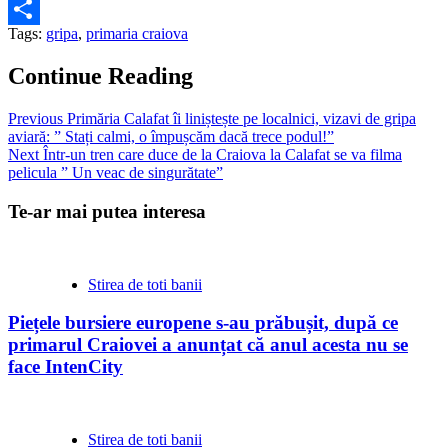
Tags:
gripa
,
primaria craiova
Partajează
Continue Reading
Previous
Primăria Calafat îi liniștește pe localnici, vizavi de gripa
aviară: ” Stați calmi, o împușcăm dacă trece podul!”
Next
Într-un tren care duce de la Craiova la Calafat se va filma
pelicula ” Un veac de singurătate”
Te-ar mai putea interesa
Stirea de toti banii
Piețele bursiere europene s-au prăbușit, după ce
primarul Craiovei a anunțat că anul acesta nu se
face IntenCity
Stirea de toti banii