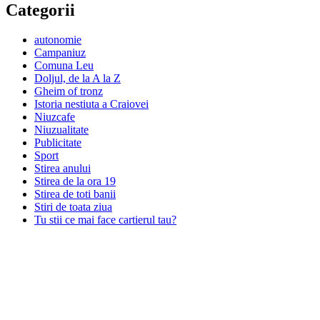
Categorii
autonomie
Campaniuz
Comuna Leu
Doljul, de la A la Z
Gheim of tronz
Istoria nestiuta a Craiovei
Niuzcafe
Niuzualitate
Publicitate
Sport
Stirea anului
Stirea de la ora 19
Stirea de toti banii
Stiri de toata ziua
Tu stii ce mai face cartierul tau?