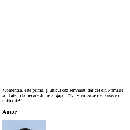
Momentan, este primul și unicul caz semnalat, dar cei din Primărie
sunt atenți la fiecare dintre angajați: ”Nu vrem să se declanșeze o
epidemie!”
Autor