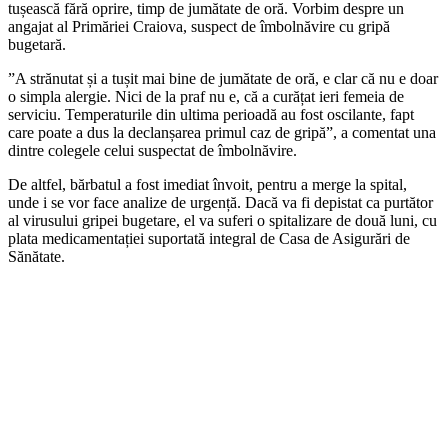
tușească fără oprire, timp de jumătate de oră. Vorbim despre un
angajat al Primăriei Craiova, suspect de îmbolnăvire cu gripă
bugetară.
”A strănutat și a tușit mai bine de jumătate de oră, e clar că nu e doar
o simpla alergie. Nici de la praf nu e, că a curățat ieri femeia de
serviciu. Temperaturile din ultima perioadă au fost oscilante, fapt
care poate a dus la declanșarea primul caz de gripă”, a comentat una
dintre colegele celui suspectat de îmbolnăvire.
De altfel, bărbatul a fost imediat învoit, pentru a merge la spital,
unde i se vor face analize de urgență. Dacă va fi depistat ca purtător
al virusului gripei bugetare, el va suferi o spitalizare de două luni, cu
plata medicamentației suportată integral de Casa de Asigurări de
Sănătate.