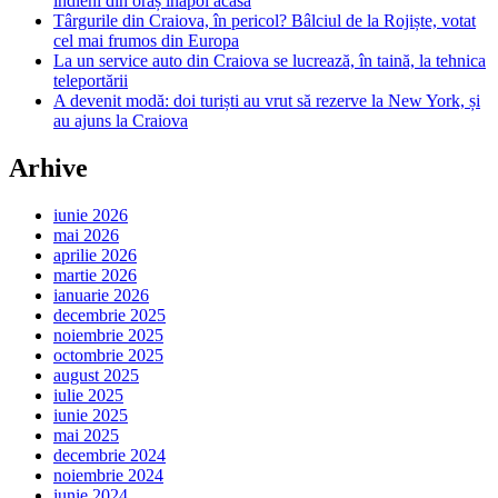
indieni din oraș înapoi acasă
Târgurile din Craiova, în pericol? Bâlciul de la Rojiște, votat
cel mai frumos din Europa
La un service auto din Craiova se lucrează, în taină, la tehnica
teleportării
A devenit modă: doi turiști au vrut să rezerve la New York, și
au ajuns la Craiova
Arhive
iunie 2026
mai 2026
aprilie 2026
martie 2026
ianuarie 2026
decembrie 2025
noiembrie 2025
octombrie 2025
august 2025
iulie 2025
iunie 2025
mai 2025
decembrie 2024
noiembrie 2024
iunie 2024