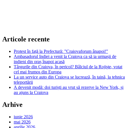
Articole recente
Protest în față la Prefectură: ”Craiovaforum ânapoi!”
Ambasadorul Indiei a venit la Craiova ca să ia urmașii de
indieni din oraș înapoi acasă
Târgurile din Craiova, în pericol? Bâlciul de la Rojiște, votat
cel mai frumos din Europa
La un service auto din Craiova se lucrează, în taină, la tehnica
teleportării
A devenit modă: doi turiști au vrut să rezerve la New York, și
au ajuns la Craiova
Arhive
iunie 2026
mai 2026
aprilie 2026