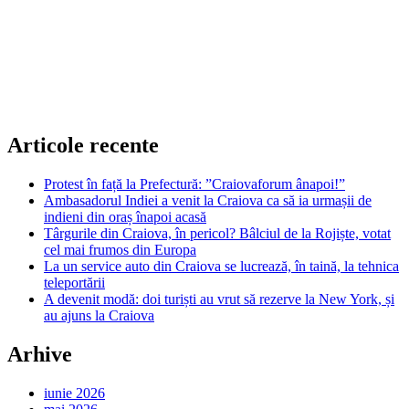
Articole recente
Protest în față la Prefectură: ”Craiovaforum ânapoi!”
Ambasadorul Indiei a venit la Craiova ca să ia urmașii de
indieni din oraș înapoi acasă
Târgurile din Craiova, în pericol? Bâlciul de la Rojiște, votat
cel mai frumos din Europa
La un service auto din Craiova se lucrează, în taină, la tehnica
teleportării
A devenit modă: doi turiști au vrut să rezerve la New York, și
au ajuns la Craiova
Arhive
iunie 2026