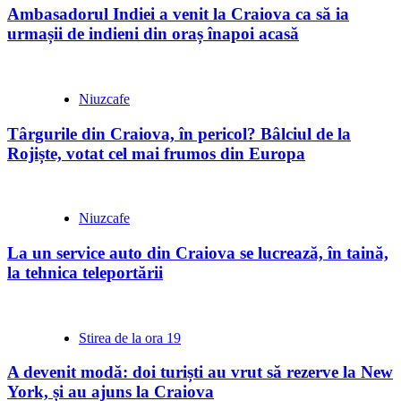
Ambasadorul Indiei a venit la Craiova ca să ia
urmașii de indieni din oraș înapoi acasă
Niuzcafe
Târgurile din Craiova, în pericol? Bâlciul de la
Rojiște, votat cel mai frumos din Europa
Niuzcafe
La un service auto din Craiova se lucrează, în taină,
la tehnica teleportării
Stirea de la ora 19
A devenit modă: doi turiști au vrut să rezerve la New
York, și au ajuns la Craiova