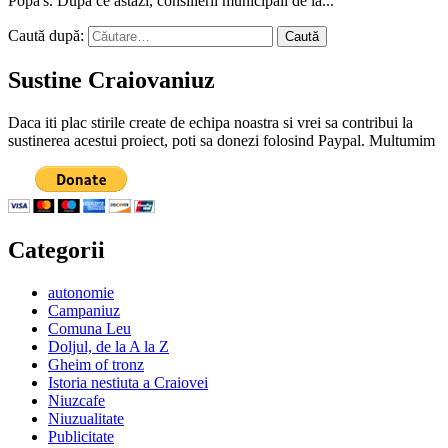
Popa's. După ce astăzi, consilierii municipali de la...
Caută după:
Sustine Craiovaniuz
Daca iti plac stirile create de echipa noastra si vrei sa contribui la
sustinerea acestui proiect, poti sa donezi folosind Paypal. Multumim
Categorii
autonomie
Campaniuz
Comuna Leu
Doljul, de la A la Z
Gheim of tronz
Istoria nestiuta a Craiovei
Niuzcafe
Niuzualitate
Publicitate