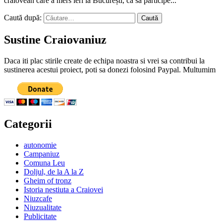
craiovean care a mers ieri la București, ca să participe...
Caută după:
Sustine Craiovaniuz
Daca iti plac stirile create de echipa noastra si vrei sa contribui la
sustinerea acestui proiect, poti sa donezi folosind Paypal. Multumim
Categorii
autonomie
Campaniuz
Comuna Leu
Doljul, de la A la Z
Gheim of tronz
Istoria nestiuta a Craiovei
Niuzcafe
Niuzualitate
Publicitate