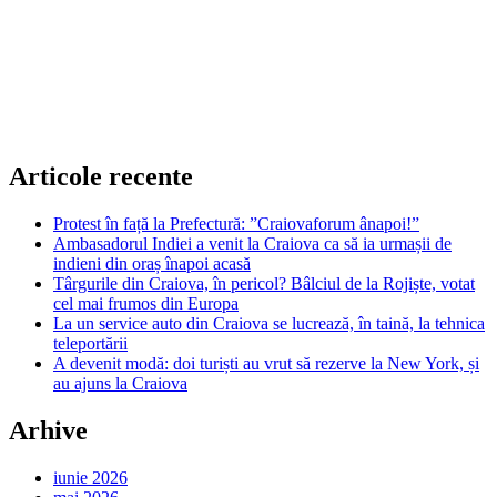
Articole recente
Protest în față la Prefectură: ”Craiovaforum ânapoi!”
Ambasadorul Indiei a venit la Craiova ca să ia urmașii de
indieni din oraș înapoi acasă
Târgurile din Craiova, în pericol? Bâlciul de la Rojiște, votat
cel mai frumos din Europa
La un service auto din Craiova se lucrează, în taină, la tehnica
teleportării
A devenit modă: doi turiști au vrut să rezerve la New York, și
au ajuns la Craiova
Arhive
iunie 2026