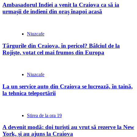
Ambasadorul Indiei a venit la Craiova ca să ia
urmașii de indieni din oraș înapoi acasă
Niuzcafe
Târgurile din Craiova, în pericol? Bâlciul de la
Rojiște, votat cel mai frumos din Europa
Niuzcafe
La un service auto din Craiova se lucrează, în taină,
la tehnica teleportării
Stirea de la ora 19
A devenit modă: doi turiști au vrut să rezerve la New
York, și au ajuns la Craiova