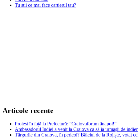
Tu stii ce mai face cartierul tau?
Articole recente
Protest în față la Prefectură: ”Craiovaforum ânapoi!”
Ambasadorul Indiei a venit la Craiova ca să ia urmașii de indien
Târgurile din Craiova, în pericol? Bâlciul de la Rojiște, votat 