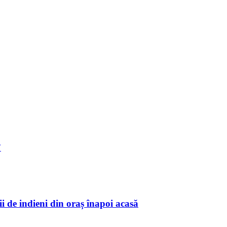
”
i de indieni din oraș înapoi acasă