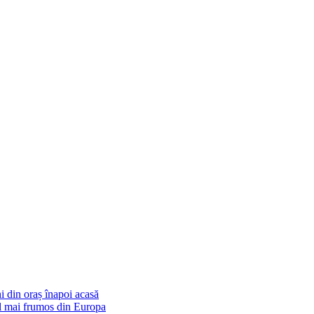
i din oraș înapoi acasă
cel mai frumos din Europa