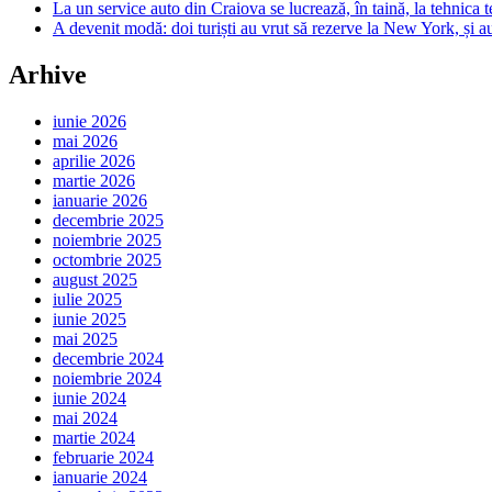
La un service auto din Craiova se lucrează, în taină, la tehnica t
A devenit modă: doi turiști au vrut să rezerve la New York, și a
Arhive
iunie 2026
mai 2026
aprilie 2026
martie 2026
ianuarie 2026
decembrie 2025
noiembrie 2025
octombrie 2025
august 2025
iulie 2025
iunie 2025
mai 2025
decembrie 2024
noiembrie 2024
iunie 2024
mai 2024
martie 2024
februarie 2024
ianuarie 2024