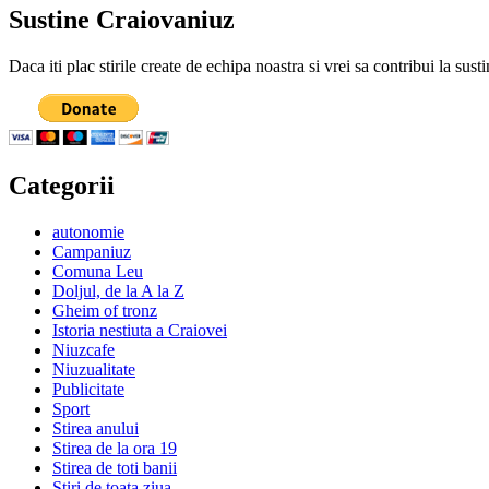
Sustine Craiovaniuz
Daca iti plac stirile create de echipa noastra si vrei sa contribui la su
Categorii
autonomie
Campaniuz
Comuna Leu
Doljul, de la A la Z
Gheim of tronz
Istoria nestiuta a Craiovei
Niuzcafe
Niuzualitate
Publicitate
Sport
Stirea anului
Stirea de la ora 19
Stirea de toti banii
Stiri de toata ziua