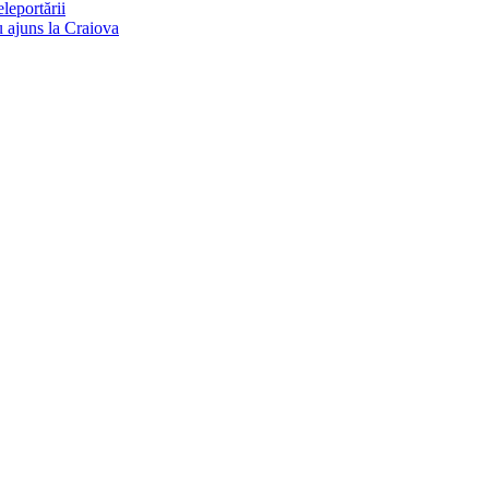
eleportării
u ajuns la Craiova