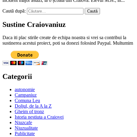
incident major astăzi, la o școală din Craiova. Elevul M.H., în...
Caută după:
Sustine Craiovaniuz
Daca iti plac stirile create de echipa noastra si vrei sa contribui la
sustinerea acestui proiect, poti sa donezi folosind Paypal. Multumim
Categorii
autonomie
Campaniuz
Comuna Leu
Doljul, de la A la Z
Gheim of tronz
Istoria nestiuta a Craiovei
Niuzcafe
Niuzualitate
Publicitate