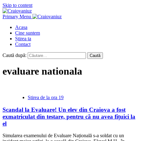
Skip to content
Primary Menu
Acasa
Cine suntem
Știrea ta
Contact
Caută după:
evaluare nationala
Stirea de la ora 19
Scandal la Evaluare! Un elev din Craiova a fost
exmatriculat din testare, pentru că nu avea fițuici la
el
Simularea examenului de Evaluare Națională s-a soldat cu un