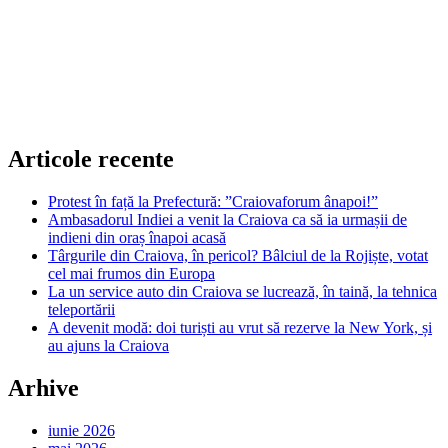
Articole recente
Protest în față la Prefectură: ”Craiovaforum ânapoi!”
Ambasadorul Indiei a venit la Craiova ca să ia urmașii de
indieni din oraș înapoi acasă
Târgurile din Craiova, în pericol? Bâlciul de la Rojiște, votat
cel mai frumos din Europa
La un service auto din Craiova se lucrează, în taină, la tehnica
teleportării
A devenit modă: doi turiști au vrut să rezerve la New York, și
au ajuns la Craiova
Arhive
iunie 2026