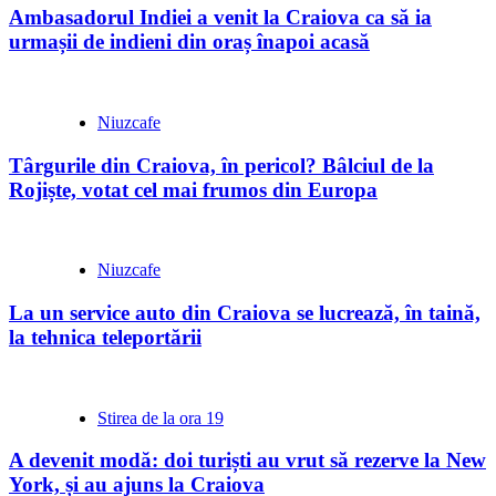
Ambasadorul Indiei a venit la Craiova ca să ia
urmașii de indieni din oraș înapoi acasă
Niuzcafe
Târgurile din Craiova, în pericol? Bâlciul de la
Rojiște, votat cel mai frumos din Europa
Niuzcafe
La un service auto din Craiova se lucrează, în taină,
la tehnica teleportării
Stirea de la ora 19
A devenit modă: doi turiști au vrut să rezerve la New
York, și au ajuns la Craiova