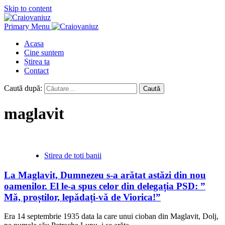
Skip to content
Primary Menu
Acasa
Cine suntem
Știrea ta
Contact
Caută după:
maglavit
Stirea de toti banii
La Maglavit, Dumnezeu s-a arătat astăzi din nou
oamenilor. El le-a spus celor din delegația PSD: ”
Mă, proștilor, lepădați-vă de Viorica!”
Era 14 septembrie 1935 data la care unui cioban din Maglavit, Dolj,