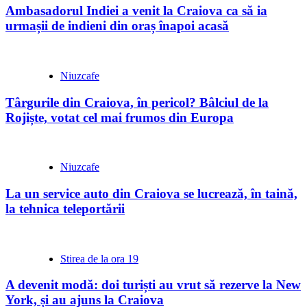
Ambasadorul Indiei a venit la Craiova ca să ia
urmașii de indieni din oraș înapoi acasă
Niuzcafe
Târgurile din Craiova, în pericol? Bâlciul de la
Rojiște, votat cel mai frumos din Europa
Niuzcafe
La un service auto din Craiova se lucrează, în taină,
la tehnica teleportării
Stirea de la ora 19
A devenit modă: doi turiști au vrut să rezerve la New
York, și au ajuns la Craiova