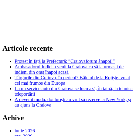
Articole recente
Protest în față la Prefectură: ”Craiovaforum ânapoi!”
Ambasadorul Indiei a venit la Craiova ca să ia urmașii de
indieni din oraș înapoi acasă
Târgurile din Craiova, în pericol? Bâlciul de la Rojiște, votat
cel mai frumos din Europa
La un service auto din Craiova se lucrează, în taină, la tehnica
teleportării
A devenit modă: doi turiști au vrut să rezerve la New York, și
au ajuns la Craiova
Arhive
iunie 2026