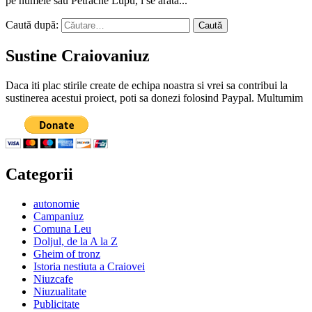
pe numele său Petrache Lupu, i se arăta...
Caută după:
Sustine Craiovaniuz
Daca iti plac stirile create de echipa noastra si vrei sa contribui la
sustinerea acestui proiect, poti sa donezi folosind Paypal. Multumim
Categorii
autonomie
Campaniuz
Comuna Leu
Doljul, de la A la Z
Gheim of tronz
Istoria nestiuta a Craiovei
Niuzcafe
Niuzualitate
Publicitate