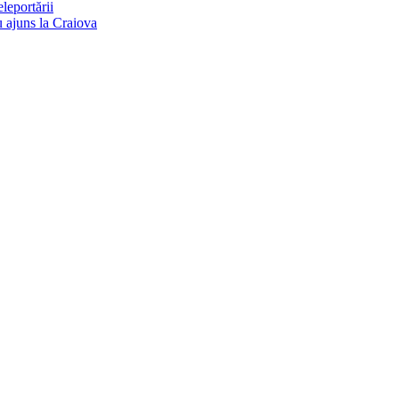
eleportării
u ajuns la Craiova