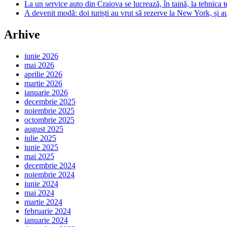
La un service auto din Craiova se lucrează, în taină, la tehnica t
A devenit modă: doi turiști au vrut să rezerve la New York, și a
Arhive
iunie 2026
mai 2026
aprilie 2026
martie 2026
ianuarie 2026
decembrie 2025
noiembrie 2025
octombrie 2025
august 2025
iulie 2025
iunie 2025
mai 2025
decembrie 2024
noiembrie 2024
iunie 2024
mai 2024
martie 2024
februarie 2024
ianuarie 2024