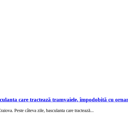
asculanta care tractează tramvaiele, împodobită cu orn
raiova. Peste câteva zile, basculanta care tractează...