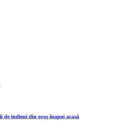
”
i de indieni din oraș înapoi acasă