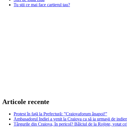
Tu stii ce mai face cartierul tau?
Articole recente
Protest în față la Prefectură: ”Craiovaforum ânapoi!”
Ambasadorul Indiei a venit la Craiova ca să ia urmașii de indien
Târgurile din Craiova, în pericol? Bâlciul de la Rojiște, votat 