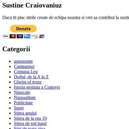
Sustine Craiovaniuz
Daca iti plac stirile create de echipa noastra si vrei sa contribui la su
Categorii
autonomie
Campaniuz
Comuna Leu
Doljul, de la A la Z
Gheim of tronz
Istoria nestiuta a Craiovei
Niuzcafe
Niuzualitate
Publicitate
Sport
Stirea anului
Stirea de la ora 19
Stirea de toti banii
Stiri de toata ziua