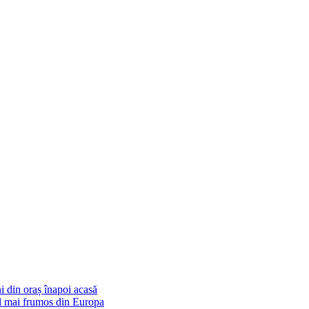
i din oraș înapoi acasă
cel mai frumos din Europa