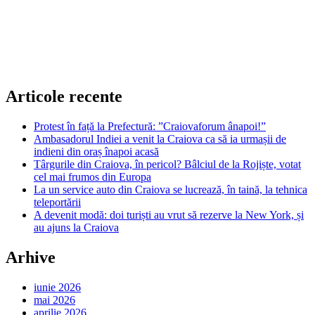
Articole recente
Protest în față la Prefectură: ”Craiovaforum ânapoi!”
Ambasadorul Indiei a venit la Craiova ca să ia urmașii de
indieni din oraș înapoi acasă
Târgurile din Craiova, în pericol? Bâlciul de la Rojiște, votat
cel mai frumos din Europa
La un service auto din Craiova se lucrează, în taină, la tehnica
teleportării
A devenit modă: doi turiști au vrut să rezerve la New York, și
au ajuns la Craiova
Arhive
iunie 2026
mai 2026
aprilie 2026