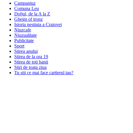
Campaniuz
Comuna Leu
Doljul, de la A la Z
Gheim of tronz
Istoria nestiuta a Craiovei
Niuzcafe
Niuzualitate
Publicitate
Sport
Stirea anului
Stirea de la ora 19
Stirea de toti banii
Stiri de toata ziua
Tu stii ce mai face cartierul tau?