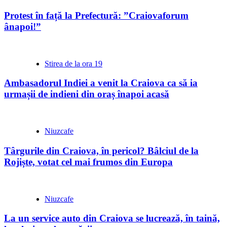
Protest în față la Prefectură: ”Craiovaforum
ânapoi!”
Stirea de la ora 19
Ambasadorul Indiei a venit la Craiova ca să ia
urmașii de indieni din oraș înapoi acasă
Niuzcafe
Târgurile din Craiova, în pericol? Bâlciul de la
Rojiște, votat cel mai frumos din Europa
Niuzcafe
La un service auto din Craiova se lucrează, în taină,