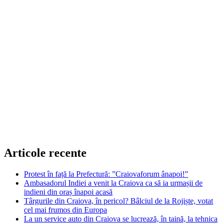
Articole recente
Protest în față la Prefectură: ”Craiovaforum ânapoi!”
Ambasadorul Indiei a venit la Craiova ca să ia urmașii de
indieni din oraș înapoi acasă
Târgurile din Craiova, în pericol? Bâlciul de la Rojiște, votat
cel mai frumos din Europa
La un service auto din Craiova se lucrează, în taină, la tehnica