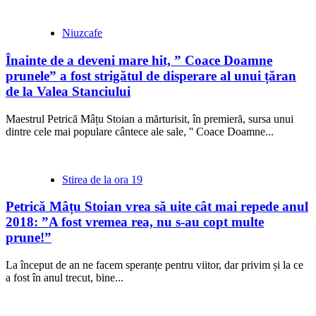
Niuzcafe
Înainte de a deveni mare hit, ” Coace Doamne
prunele” a fost strigătul de disperare al unui țăran
de la Valea Stanciului
Maestrul Petrică Mâțu Stoian a mărturisit, în premieră, sursa unui
dintre cele mai populare cântece ale sale, '' Coace Doamne...
Stirea de la ora 19
Petrică Mâțu Stoian vrea să uite cât mai repede anul
2018: ”A fost vremea rea, nu s-au copt multe
prune!”
La început de an ne facem speranțe pentru viitor, dar privim și la ce
a fost în anul trecut, bine...