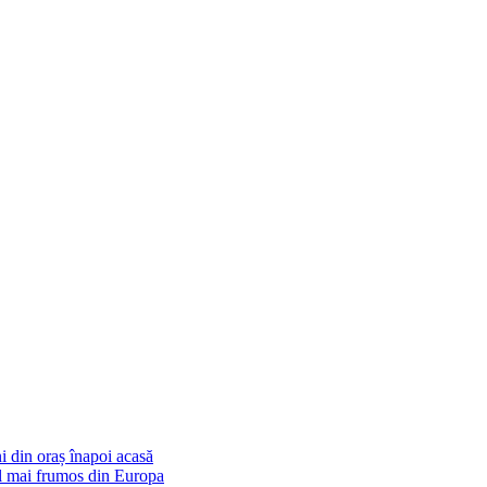
i din oraș înapoi acasă
cel mai frumos din Europa