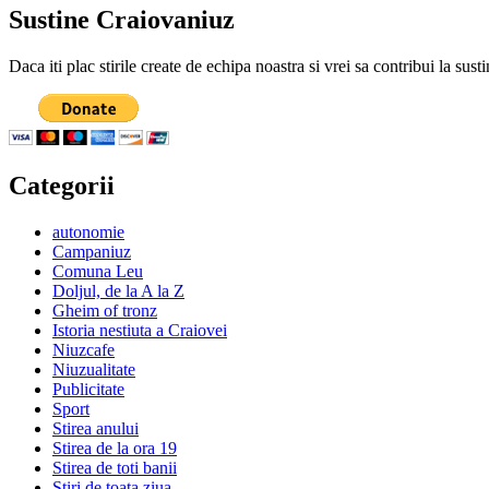
Sustine Craiovaniuz
Daca iti plac stirile create de echipa noastra si vrei sa contribui la su
Categorii
autonomie
Campaniuz
Comuna Leu
Doljul, de la A la Z
Gheim of tronz
Istoria nestiuta a Craiovei
Niuzcafe
Niuzualitate
Publicitate
Sport
Stirea anului
Stirea de la ora 19
Stirea de toti banii
Stiri de toata ziua