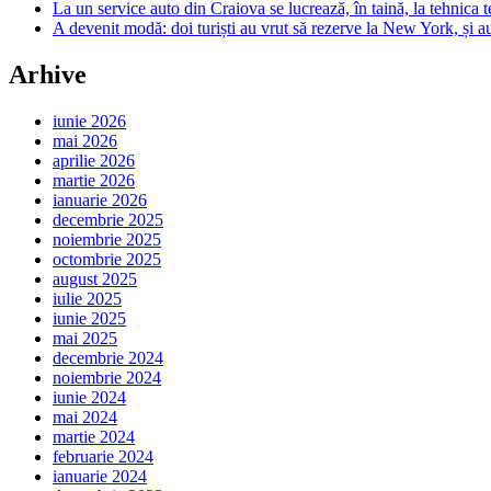
La un service auto din Craiova se lucrează, în taină, la tehnica t
A devenit modă: doi turiști au vrut să rezerve la New York, și a
Arhive
iunie 2026
mai 2026
aprilie 2026
martie 2026
ianuarie 2026
decembrie 2025
noiembrie 2025
octombrie 2025
august 2025
iulie 2025
iunie 2025
mai 2025
decembrie 2024
noiembrie 2024
iunie 2024
mai 2024
martie 2024
februarie 2024
ianuarie 2024