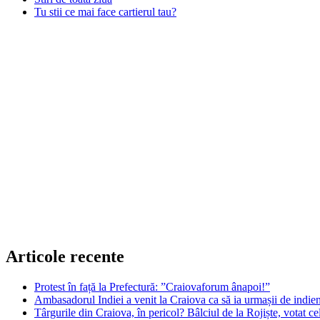
Tu stii ce mai face cartierul tau?
Articole recente
Protest în față la Prefectură: ”Craiovaforum ânapoi!”
Ambasadorul Indiei a venit la Craiova ca să ia urmașii de indien
Târgurile din Craiova, în pericol? Bâlciul de la Rojiște, votat 