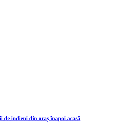
”
i de indieni din oraș înapoi acasă