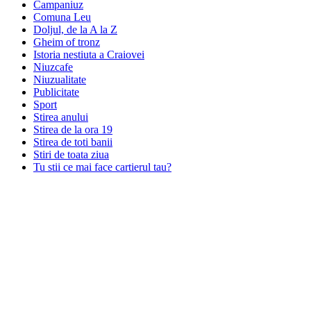
Campaniuz
Comuna Leu
Doljul, de la A la Z
Gheim of tronz
Istoria nestiuta a Craiovei
Niuzcafe
Niuzualitate
Publicitate
Sport
Stirea anului
Stirea de la ora 19
Stirea de toti banii
Stiri de toata ziua
Tu stii ce mai face cartierul tau?