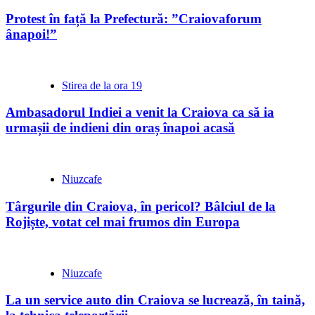
Protest în față la Prefectură: ”Craiovaforum
ânapoi!”
Stirea de la ora 19
Ambasadorul Indiei a venit la Craiova ca să ia
urmașii de indieni din oraș înapoi acasă
Niuzcafe
Târgurile din Craiova, în pericol? Bâlciul de la
Rojiște, votat cel mai frumos din Europa
Niuzcafe
La un service auto din Craiova se lucrează, în taină,