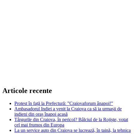
Articole recente
Protest în față la Prefectură: ”Craiovaforum ânapoi!”
Ambasadorul Indiei a venit la Craiova ca să ia urmașii de
indieni din oraș înapoi acasă
Târgurile din Craiova, în pericol? Bâlciul de la Rojiște, votat
cel mai frumos din Europa
La un service auto din Craiova se lucrează, în taină, la tehnica