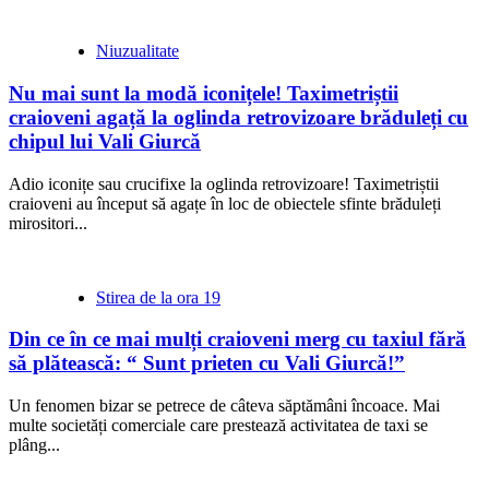
Niuzualitate
Nu mai sunt la modă iconițele! Taximetriștii
craioveni agață la oglinda retrovizoare brăduleți cu
chipul lui Vali Giurcă
Adio iconițe sau crucifixe la oglinda retrovizoare! Taximetriștii
craioveni au început să agațe în loc de obiectele sfinte brăduleți
mirositori...
Stirea de la ora 19
Din ce în ce mai mulți craioveni merg cu taxiul fără
să plătească: “ Sunt prieten cu Vali Giurcă!”
Un fenomen bizar se petrece de câteva săptămâni încoace. Mai
multe societăți comerciale care prestează activitatea de taxi se
plâng...