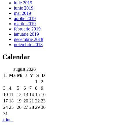
iulie 2019
iunie 2019
mai 2019
aprilie 2019
martie 2019
februarie 2019
ianuarie 2019
decembrie 2018
noiembrie 2018
Calendar
august 2026
L
Ma
Mi
J
V
S
D
1
2
3
4
5
6
7
8
9
10
11
12
13
14
15
16
17
18
19
20
21
22
23
24
25
26
27
28
29
30
31
« iun.