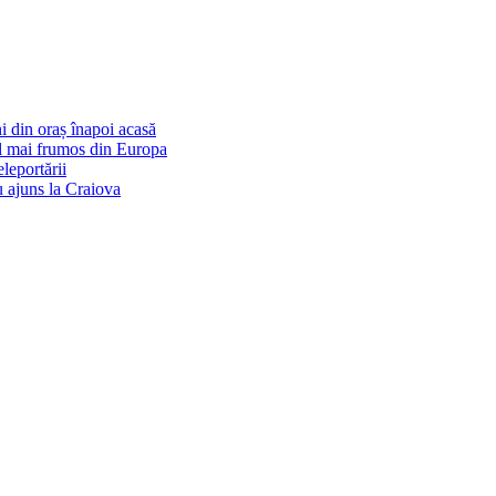
i din oraș înapoi acasă
cel mai frumos din Europa
eleportării
u ajuns la Craiova