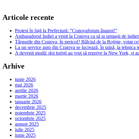
Articole recente
Protest în față la Prefectură: ”Craiovaforum ânapoi!”
Ambasadorul Indiei a venit la Craiova ca să ia urmașii de indien
Târgurile din Craiova, în pericol? Bâlciul de la Rojiște, votat 
La un service auto din Craiova se lucrează, în taină, la tehnica t
A devenit modă: doi turiști au vrut să rezerve la New York, și a
Arhive
iunie 2026
mai 2026
aprilie 2026
martie 2026
ianuarie 2026
decembrie 2025
noiembrie 2025
octombrie 2025
august 2025
iulie 2025
iunie 2025