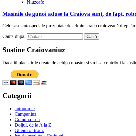
Niuzcafe
Mașinile de gunoi aduse la Craiova sunt, de fapt, rob
Cele șase autospeciale prezentate de administrația craioveană drept ''maș
Caută după:
Sustine Craiovaniuz
Daca iti plac stirile create de echipa noastra si vrei sa contribui la su
Categorii
autonomie
Campaniuz
Comuna Leu
Doljul, de la A la Z
Gheim of tronz
Istoria nestiuta a Craiovei