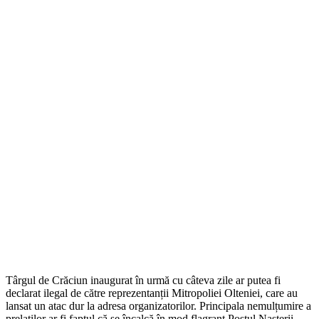
Târgul de Crăciun inaugurat în urmă cu câteva zile ar putea fi
declarat ilegal de către reprezentanții Mitropoliei Olteniei, care au
lansat un atac dur la adresa organizatorilor. Principala nemulțumire a
prelaților ar fi faptul că se încalcă în mod flagrant Postul Nașterii