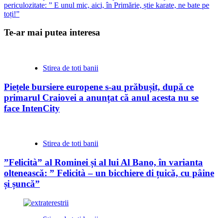
periculozitate: ” E unul mic, aici, în Primărie, știe karate, ne bate pe
toți!”
Te-ar mai putea interesa
Stirea de toti banii
Piețele bursiere europene s-au prăbușit, după ce
primarul Craiovei a anunțat că anul acesta nu se
face IntenCity
Stirea de toti banii
”Felicità” al Rominei și al lui Al Bano, în varianta
oltenească: ” Felicità – un bicchiere di țuică, cu pâine
și șuncă”