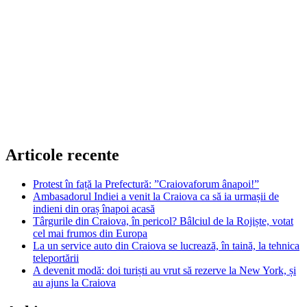
Articole recente
Protest în față la Prefectură: ”Craiovaforum ânapoi!”
Ambasadorul Indiei a venit la Craiova ca să ia urmașii de
indieni din oraș înapoi acasă
Târgurile din Craiova, în pericol? Bâlciul de la Rojiște, votat
cel mai frumos din Europa
La un service auto din Craiova se lucrează, în taină, la tehnica
teleportării
A devenit modă: doi turiști au vrut să rezerve la New York, și
au ajuns la Craiova