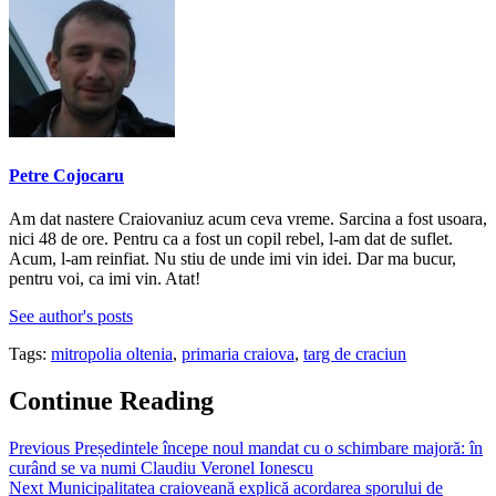
Petre Cojocaru
Am dat nastere Craiovaniuz acum ceva vreme. Sarcina a fost usoara,
nici 48 de ore. Pentru ca a fost un copil rebel, l-am dat de suflet.
Acum, l-am reinfiat. Nu stiu de unde imi vin idei. Dar ma bucur,
pentru voi, ca imi vin. Atat!
See author's posts
Tags:
mitropolia oltenia
,
primaria craiova
,
targ de craciun
Continue Reading
Previous
Președintele începe noul mandat cu o schimbare majoră: în
curând se va numi Claudiu Veronel Ionescu
Next
Municipalitatea craioveană explică acordarea sporului de