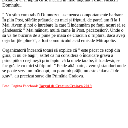
Domnului.
” Nu știm cum rabdă Dumnezeu asemenea comportamente barbare.
În plin Post, sfârâie grătarele cu mici și fripturi, de parcă am fi la 1
Mai. Avem și noi o întrebare la care îi îndemnăm pe frații noștri să se
gândească: ” Mai mâncați multă carne în Post, păcătoșilor?. Unde o
să vă fie bucuria de a pune pe masa de Crăciun o friptură, dacă aveți
deja burțile pline?”, a fost comunicatul acid emis de Mitropolie.
Organizatorii încearcă totuși să explice că ” este păcat ce scoți din
gură, ci nu ce bagi”, astfel că nu consideră o încălcare gravă a
principiilor creștinești prin faptul că la unele tarabe, într-adevăr, se
fac grăate cu mici și fripturi. ” Pe de altă parte, avem și standuri unde
se poate servi un măr copt, un porumb prăjit, nu este chiar atât de
grav”, au precizat surse din Primăria Craiova.
Foto: Pagina Facebook
Targul de Craciun Craiova 2019