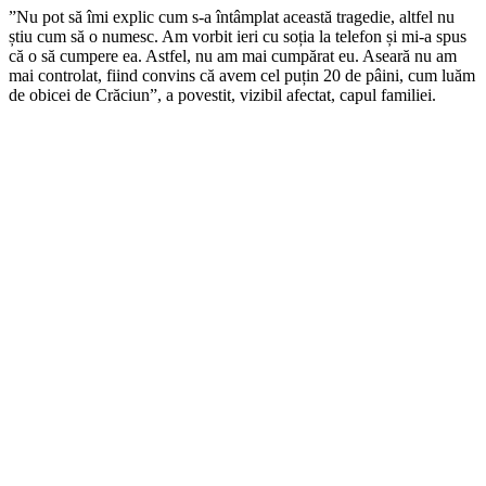
”Nu pot să îmi explic cum s-a întâmplat această tragedie, altfel nu
știu cum să o numesc. Am vorbit ieri cu soția la telefon și mi-a spus
că o să cumpere ea. Astfel, nu am mai cumpărat eu. Aseară nu am
mai controlat, fiind convins că avem cel puțin 20 de pâini, cum luăm
de obicei de Crăciun”, a povestit, vizibil afectat, capul familiei.