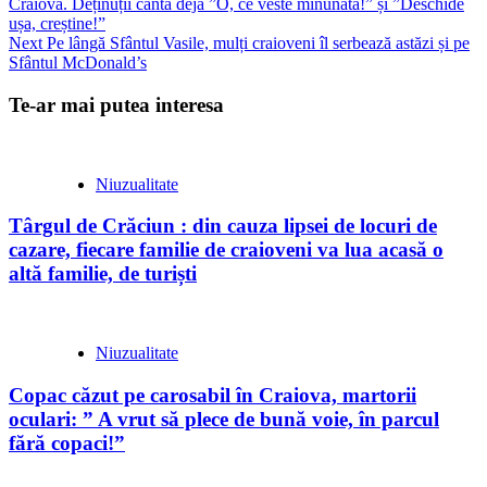
Craiova. Deținuții cântă deja ”O, ce veste minunată!” și ”Deschide
ușa, creștine!”
Next
Pe lângă Sfântul Vasile, mulți craioveni îl serbează astăzi și pe
Sfântul McDonald’s
Te-ar mai putea interesa
Niuzualitate
Târgul de Crăciun : din cauza lipsei de locuri de
cazare, fiecare familie de craioveni va lua acasă o
altă familie, de turiști
Niuzualitate
Copac căzut pe carosabil în Craiova, martorii
oculari: ” A vrut să plece de bună voie, în parcul
fără copaci!”