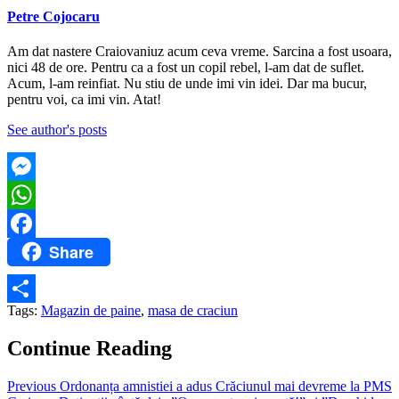
Petre Cojocaru
Am dat nastere Craiovaniuz acum ceva vreme. Sarcina a fost usoara,
nici 48 de ore. Pentru ca a fost un copil rebel, l-am dat de suflet.
Acum, l-am reinfiat. Nu stiu de unde imi vin idei. Dar ma bucur,
pentru voi, ca imi vin. Atat!
See author's posts
Messenger
WhatsApp
Share
Facebook
Tags:
Magazin de paine
,
masa de craciun
Partajează
Continue Reading
Previous
Ordonanța amnistiei a adus Crăciunul mai devreme la PMS