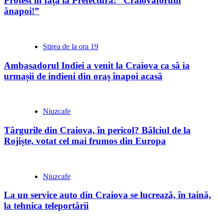
Protest în față la Prefectură: ”Craiovaforum
ânapoi!”
Stirea de la ora 19
Ambasadorul Indiei a venit la Craiova ca să ia
urmașii de indieni din oraș înapoi acasă
Niuzcafe
Târgurile din Craiova, în pericol? Bâlciul de la
Rojiște, votat cel mai frumos din Europa
Niuzcafe
La un service auto din Craiova se lucrează, în taină,
la tehnica teleportării