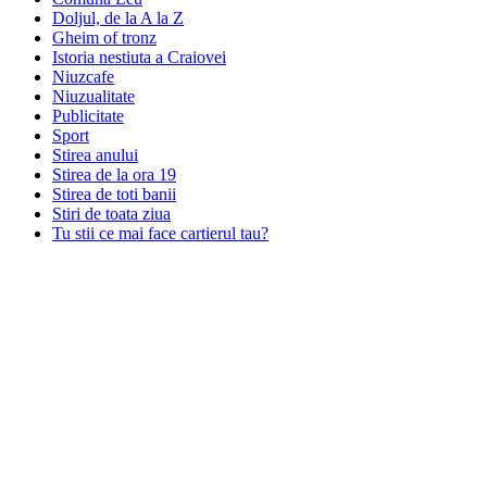
Doljul, de la A la Z
Gheim of tronz
Istoria nestiuta a Craiovei
Niuzcafe
Niuzualitate
Publicitate
Sport
Stirea anului
Stirea de la ora 19
Stirea de toti banii
Stiri de toata ziua
Tu stii ce mai face cartierul tau?