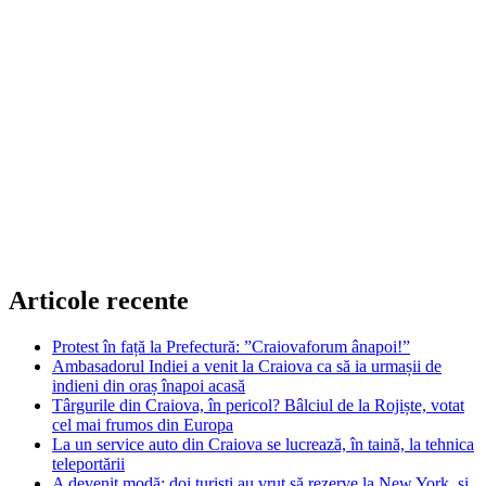
Articole recente
Protest în față la Prefectură: ”Craiovaforum ânapoi!”
Ambasadorul Indiei a venit la Craiova ca să ia urmașii de
indieni din oraș înapoi acasă
Târgurile din Craiova, în pericol? Bâlciul de la Rojiște, votat
cel mai frumos din Europa
La un service auto din Craiova se lucrează, în taină, la tehnica
teleportării
A devenit modă: doi turiști au vrut să rezerve la New York, și