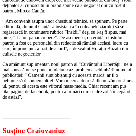
deținător al cunoscutului brand spune că a negociat dur cu fostul
patron, Mircea Canțăr.
” Am convenit asupra unor chestiuni tehnice, să spunem. Pe parte
editorială, domnul Canțăr a insistat ca în coloanele ziarului să se
regăsească în continuare rubrica ”Insidii” deși eu i-aș fi spus, mai
bine, ” La un pahar cu bere”. De asemenea, o cerință a fostului
patron a fost ca personalul din redacție să rămână același, lucru cu
care, în principiu, a fost de acord”, a dezvăluit Horațiu Buzatu din
culisele negocierilor.
Ca amănunt suplimentar, noul patron al ”Cuvântului Libertății” ne-a
mai spus că nu se pune, în niciun caz, problema schimbării numelui
publicației: ” Oamenii sunt obișnuiți cu această marcă, ar fi o
nebunie să îi spunem altfel. Vom încerca doar să dinamizăm on-line-
ul, pentru că acesta este viitorul mass-media. Chiar recent am pus
like paginii de facebook, pentru a urmări cum se dezvoltă începând
de astăzi”.
——————————————
Susține Craiovaniuz