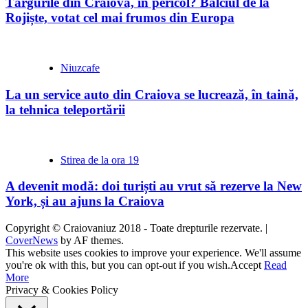
Târgurile din Craiova, în pericol? Bâlciul de la
Rojiște, votat cel mai frumos din Europa
Niuzcafe
La un service auto din Craiova se lucrează, în taină,
la tehnica teleportării
Stirea de la ora 19
A devenit modă: doi turiști au vrut să rezerve la New
York, și au ajuns la Craiova
Copyright © Craiovaniuz 2018 - Toate drepturile rezervate.
|
CoverNews
by AF themes.
This website uses cookies to improve your experience. We'll assume
you're ok with this, but you can opt-out if you wish.
Accept
Read
More
Privacy & Cookies Policy