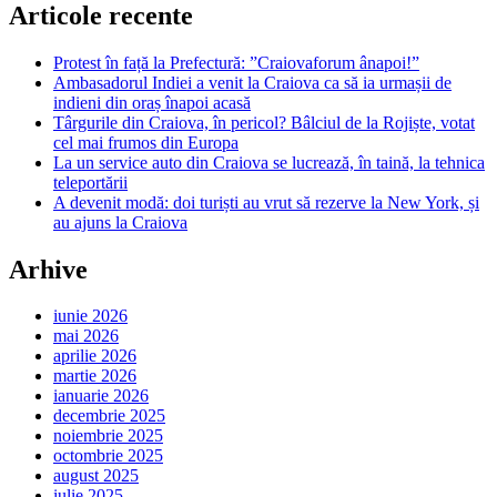
Articole recente
Protest în față la Prefectură: ”Craiovaforum ânapoi!”
Ambasadorul Indiei a venit la Craiova ca să ia urmașii de
indieni din oraș înapoi acasă
Târgurile din Craiova, în pericol? Bâlciul de la Rojiște, votat
cel mai frumos din Europa
La un service auto din Craiova se lucrează, în taină, la tehnica
teleportării
A devenit modă: doi turiști au vrut să rezerve la New York, și
au ajuns la Craiova
Arhive
iunie 2026
mai 2026
aprilie 2026
martie 2026
ianuarie 2026
decembrie 2025
noiembrie 2025
octombrie 2025
august 2025
iulie 2025