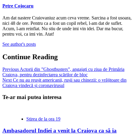
Petre Cojocaru
Am dat nastere Craiovaniuz acum ceva vreme. Sarcina a fost usoara,
nici 48 de ore. Pentru ca a fost un copil rebel, l-am dat de suflet.
Acum, l-am reinfiat. Nu stiu de unde imi vin idei. Dar ma bucur,
pentru voi, ca imi vin. Atat!
See author's posts
Continue Reading
Previous
Actorii din ”Ghostbusters”, angajați cu ziua de Primăria
Craiova, pentru dezinfectarea scărilor de bloc
Next
Ce nu au reușit americanii, rușii sau chinezii: o vrăjitoare din
Craiova vindecă și coronavirusul
Te-ar mai putea interesa
Stirea de la ora 19
Ambasadorul Indiei a venit la Craiova ca să ia