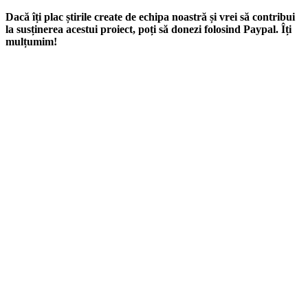
Dacă îți plac știrile create de echipa noastră și vrei să contribui
la susținerea acestui proiect, poți să donezi folosind Paypal. Îți
mulțumim!