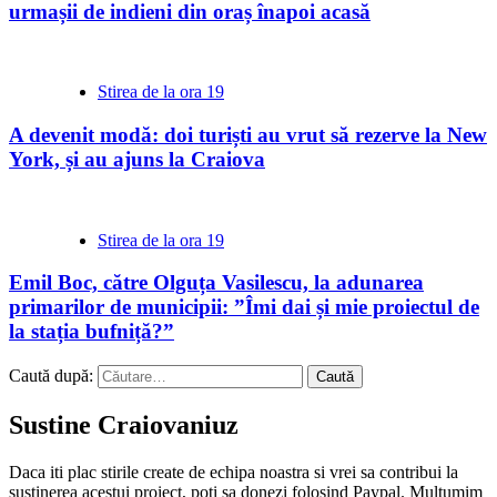
urmașii de indieni din oraș înapoi acasă
Stirea de la ora 19
A devenit modă: doi turiști au vrut să rezerve la New
York, și au ajuns la Craiova
Stirea de la ora 19
Emil Boc, către Olguța Vasilescu, la adunarea
primarilor de municipii: ”Îmi dai și mie proiectul de
la stația bufniță?”
Caută după:
Sustine Craiovaniuz
Daca iti plac stirile create de echipa noastra si vrei sa contribui la
sustinerea acestui proiect, poti sa donezi folosind Paypal. Multumim