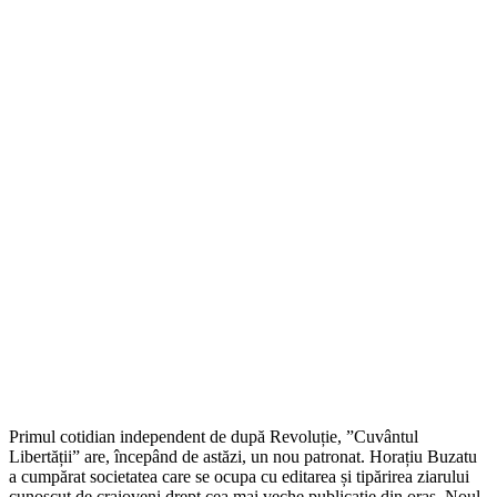
Primul cotidian independent de după Revoluție, ”Cuvântul
Libertății” are, începând de astăzi, un nou patronat. Horațiu Buzatu
a cumpărat societatea care se ocupa cu editarea și tipărirea ziarului
cunoscut de craioveni drept cea mai veche publicație din oraș. Noul