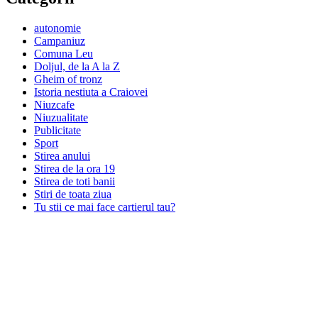
autonomie
Campaniuz
Comuna Leu
Doljul, de la A la Z
Gheim of tronz
Istoria nestiuta a Craiovei
Niuzcafe
Niuzualitate
Publicitate
Sport
Stirea anului
Stirea de la ora 19
Stirea de toti banii
Stiri de toata ziua
Tu stii ce mai face cartierul tau?