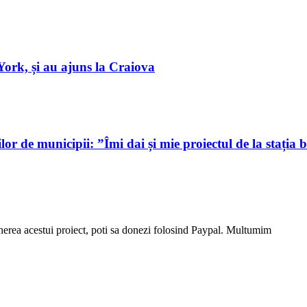
York, și au ajuns la Craiova
or de municipii: ”Îmi dai și mie proiectul de la stația 
stinerea acestui proiect, poti sa donezi folosind Paypal. Multumim