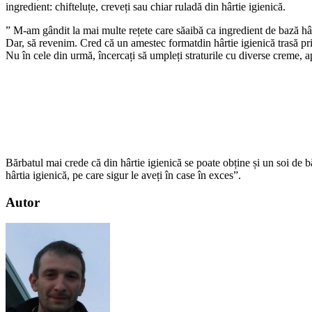
ingredient: chifteluțe, creveți sau chiar ruladă din hârtie igienică.
” M-am gândit la mai multe rețete care săaibă ca ingredient de bază hârti
Dar, să revenim. Cred că un amestec formatdin hârtie igienică trasă prin 
Nu în cele din urmă, încercați să umpleți straturile cu diverse creme, a
Bărbatul mai crede că din hârtie igienică se poate obține și un soi de bă
hârtia igienică, pe care sigur le aveți în case în exces”.
Autor