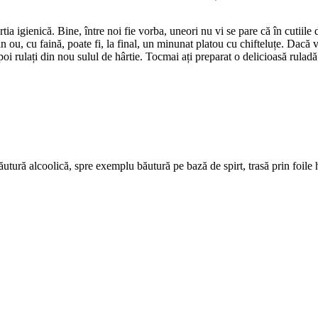
a igienică. Bine, între noi fie vorba, uneori nu vi se pare că în cutiile 
ou, cu faină, poate fi, la final, un minunat platou cu chifteluțe. Dacă veț
poi rulați din nou sulul de hârtie. Tocmai ați preparat o delicioasă rulad
utură alcoolică, spre exemplu băutură pe bază de spirt, trasă prin foile hâ