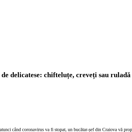
e delicatese: chifteluțe, creveți sau ruladă 
atunci când coronavirus va fi stopat, un bucătar-șef din Craiova vă prop