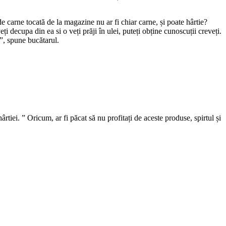
de carne tocată de la magazine nu ar fi chiar carne, și poate hârtie?
i decupa din ea si o veți prăji în ulei, puteți obține cunoscuții creveți.
ă”, spune bucătarul.
rtiei. ” Oricum, ar fi păcat să nu profitați de aceste produse, spirtul și