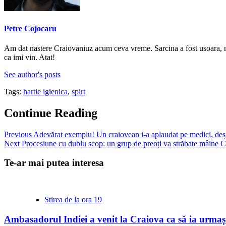
Petre Cojocaru
Am dat nastere Craiovaniuz acum ceva vreme. Sarcina a fost usoara, nic
ca imi vin. Atat!
See author's posts
Tags:
hartie igienica
,
spirt
Continue Reading
Previous
Adevărat exemplu! Un craiovean i-a aplaudat pe medici, deși 
Next
Procesiune cu dublu scop: un grup de preoți va străbate mâine Crai
Te-ar mai putea interesa
Stirea de la ora 19
Ambasadorul Indiei a venit la Craiova ca să ia urmași