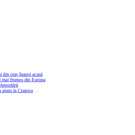
i din oraș înapoi acasă
cel mai frumos din Europa
eleportării
u ajuns la Craiova