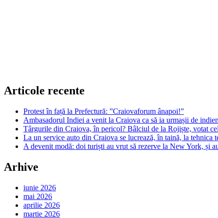
Articole recente
Protest în față la Prefectură: ”Craiovaforum ânapoi!”
Ambasadorul Indiei a venit la Craiova ca să ia urmașii de indien
Târgurile din Craiova, în pericol? Bâlciul de la Rojiște, votat 
La un service auto din Craiova se lucrează, în taină, la tehnica t
A devenit modă: doi turiști au vrut să rezerve la New York, și a
Arhive
iunie 2026
mai 2026
aprilie 2026
martie 2026