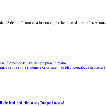
i 48 de ore. Pentru ca a fost un copil rebel, l-am dat de suflet. Acum, l
se întorcea de la Lidl cu șase plase în mâini
ova și va striga și numele celor care n-au plătit contribuția la biserică
i de indieni din oraș înapoi acasă