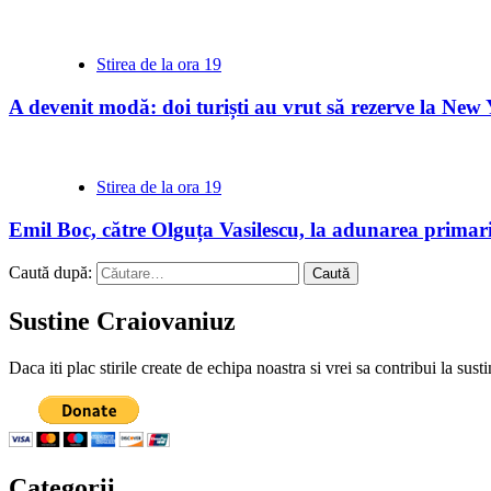
Stirea de la ora 19
A devenit modă: doi turiști au vrut să rezerve la New 
Stirea de la ora 19
Emil Boc, către Olguța Vasilescu, la adunarea primaril
Caută după:
Sustine Craiovaniuz
Daca iti plac stirile create de echipa noastra si vrei sa contribui la su
Categorii