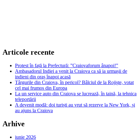
Articole recente
Protest în față la Prefectură: ”Craiovaforum ânapoi!”
Ambasadorul Indiei a venit la Craiova ca să ia urmașii de
indieni din oraș înapoi acasă
Târgurile din Craiova, în pericol? Bâlciul de la Rojiște, votat
cel mai frumos din Europa
La un service auto din Craiova se lucrează, în taină, la tehnica
teleportării
A devenit modă: doi turiști au vrut să rezerve la New York, și
au ajuns la Craiova
Arhive
iunie 2026