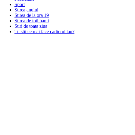
Sport
Stirea anului
Stirea de la ora 19
Stirea de toti banii
Stiri de toata ziua
Tu stii ce mai face cartierul tau?