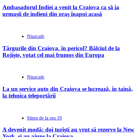
Ambasadorul Indiei a venit la Craiova ca să ia
urmașii de indieni din oraș înapoi acasă
Niuzcafe
Târgurile din Craiova, în pericol? Bâlciul de la
Rojiște, votat cel mai frumos din Europa
Niuzcafe
La un service auto din Craiova se lucrează, în taină,
la tehnica teleportării
Stirea de la ora 19
A devenit modă: doi turiști au vrut să rezerve la New
York, și au ajuns la Craiova