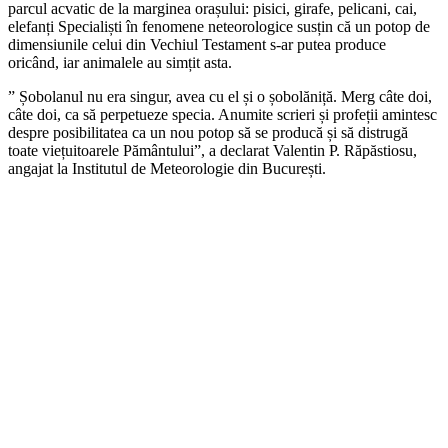
parcul acvatic de la marginea orașului: pisici, girafe, pelicani, cai,
elefanți Specialiști în fenomene neteorologice susțin că un potop de
dimensiunile celui din Vechiul Testament s-ar putea produce
oricând, iar animalele au simțit asta.
” Șobolanul nu era singur, avea cu el și o șobolăniță. Merg câte doi,
câte doi, ca să perpetueze specia. Anumite scrieri și profeții amintesc
despre posibilitatea ca un nou potop să se producă și să distrugă
toate viețuitoarele Pământului”, a declarat Valentin P. Răpăstiosu,
angajat la Institutul de Meteorologie din București.