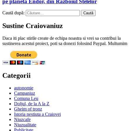
pe planeta Endor, din Războiul Stelelor
Caută după:
Sustine Craiovaniuz
Daca iti plac stirile create de echipa noastra si vrei sa contribui la
sustinerea acestui proiect, poti sa donezi folosind Paypal. Multumim
Categorii
autonomie
Campaniuz
Comuna Leu
Doljul, de la A la Z
Gheim of tronz
Istoria nestiuta a Craiovei
Niuzcafe
Niuzualitate
Publicitate