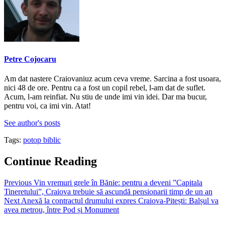
Petre Cojocaru
Am dat nastere Craiovaniuz acum ceva vreme. Sarcina a fost usoara,
nici 48 de ore. Pentru ca a fost un copil rebel, l-am dat de suflet.
Acum, l-am reinfiat. Nu stiu de unde imi vin idei. Dar ma bucur,
pentru voi, ca imi vin. Atat!
See author's posts
Tags:
potop biblic
Continue Reading
Previous
Vin vremuri grele în Bănie: pentru a deveni ”Capitala
Tineretului”, Craiova trebuie să ascundă pensionarii timp de un an
Next
Anexă la contractul drumului expres Craiova-Pitești: Balșul va
avea metrou, între Pod și Monument