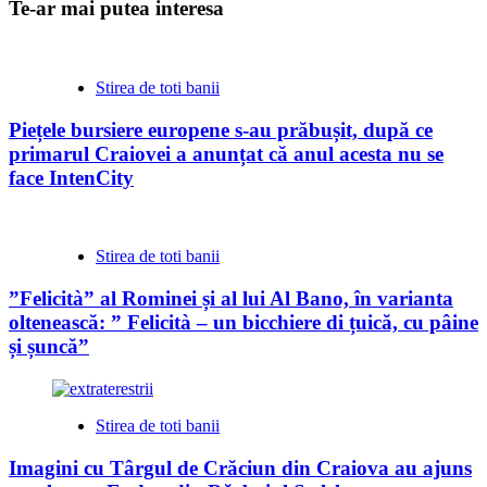
Te-ar mai putea interesa
Stirea de toti banii
Piețele bursiere europene s-au prăbușit, după ce
primarul Craiovei a anunțat că anul acesta nu se
face IntenCity
Stirea de toti banii
”Felicità” al Rominei și al lui Al Bano, în varianta
oltenească: ” Felicità – un bicchiere di țuică, cu pâine
și șuncă”
Stirea de toti banii
Imagini cu Târgul de Crăciun din Craiova au ajuns