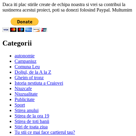
Daca iti plac stirile create de echipa noastra si vrei sa contribui la
sustinerea acestui proiect, poti sa donezi folosind Paypal. Multumim
Categorii
autonomie
Campaniuz
Comuna Leu
Doljul, de la A la Z
Gheim of tronz
Istoria nestiuta a Craiovei
Niuzcafe
Niuzualitate
Publicitate
Sport
Stirea anului
Stirea de la ora 19
Stirea de toti banii
Stiri de toata ziua
Tu stii ce mai face cartierul tau?