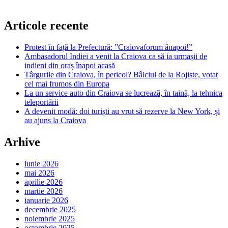
Articole recente
Protest în față la Prefectură: ”Craiovaforum ânapoi!”
Ambasadorul Indiei a venit la Craiova ca să ia urmașii de
indieni din oraș înapoi acasă
Târgurile din Craiova, în pericol? Bâlciul de la Rojiște, votat
cel mai frumos din Europa
La un service auto din Craiova se lucrează, în taină, la tehnica
teleportării
A devenit modă: doi turiști au vrut să rezerve la New York, și
au ajuns la Craiova
Arhive
iunie 2026
mai 2026
aprilie 2026
martie 2026
ianuarie 2026
decembrie 2025
noiembrie 2025
octombrie 2025