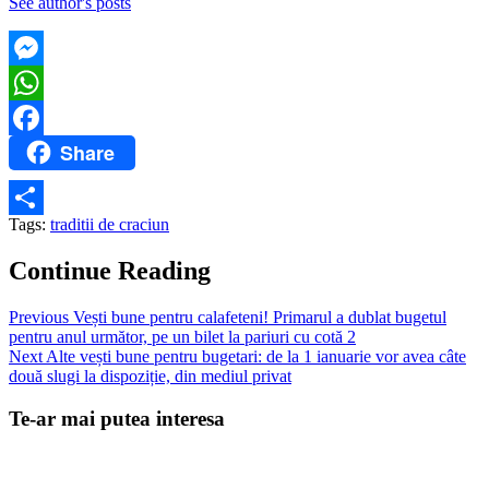
See author's posts
Messenger
WhatsApp
Share
Facebook
Tags:
traditii de craciun
Partajează
Continue Reading
Previous
Vești bune pentru calafeteni! Primarul a dublat bugetul
pentru anul următor, pe un bilet la pariuri cu cotă 2
Next
Alte vești bune pentru bugetari: de la 1 ianuarie vor avea câte
două slugi la dispoziție, din mediul privat
Te-ar mai putea interesa