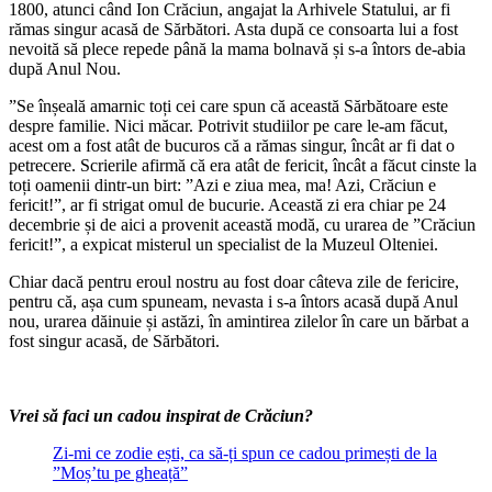
1800, atunci când Ion Crăciun, angajat la Arhivele Statului, ar fi
rămas singur acasă de Sărbători. Asta după ce consoarta lui a fost
nevoită să plece repede până la mama bolnavă și s-a întors de-abia
după Anul Nou.
”Se înșeală amarnic toți cei care spun că această Sărbătoare este
despre familie. Nici măcar. Potrivit studiilor pe care le-am făcut,
acest om a fost atât de bucuros că a rămas singur, încât ar fi dat o
petrecere. Scrierile afirmă că era atât de fericit, încât a făcut cinste la
toți oamenii dintr-un birt: ”Azi e ziua mea, ma! Azi, Crăciun e
fericit!”, ar fi strigat omul de bucurie. Această zi era chiar pe 24
decembrie și de aici a provenit această modă, cu urarea de ”Crăciun
fericit!”, a expicat misterul un specialist de la Muzeul Olteniei.
Chiar dacă pentru eroul nostru au fost doar câteva zile de fericire,
pentru că, așa cum spuneam, nevasta i s-a întors acasă după Anul
nou, urarea dăinuie și astăzi, în amintirea zilelor în care un bărbat a
fost singur acasă, de Sărbători.
Vrei să faci un cadou inspirat de Crăciun?
Zi-mi ce zodie ești, ca să-ți spun ce cadou primești de la
”Moș’tu pe gheață”