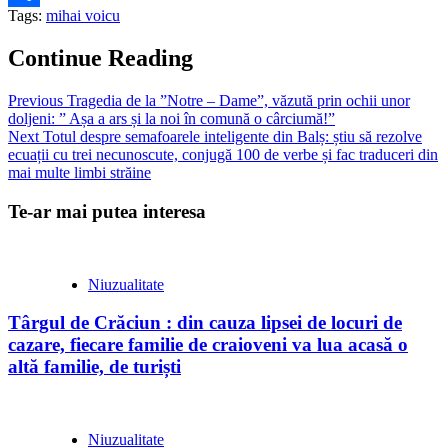
Tags:
mihai voicu
Partajează
Continue Reading
Previous
Tragedia de la ”Notre – Dame”, văzută prin ochii unor
doljeni: ” Așa a ars și la noi în comună o cârciumă!”
Next
Totul despre semafoarele inteligente din Balș: știu să rezolve
ecuații cu trei necunoscute, conjugă 100 de verbe și fac traduceri din
mai multe limbi străine
Te-ar mai putea interesa
Niuzualitate
Târgul de Crăciun : din cauza lipsei de locuri de
cazare, fiecare familie de craioveni va lua acasă o
altă familie, de turiști
Niuzualitate