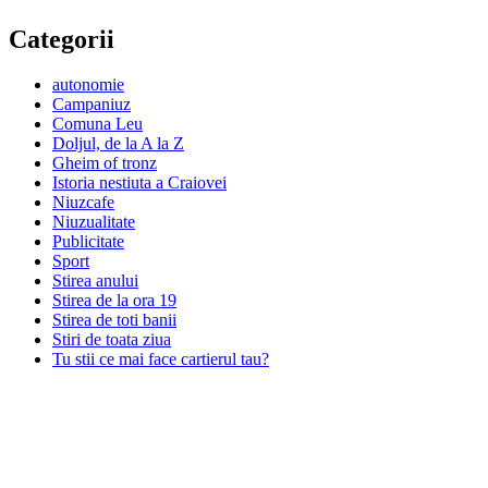
Categorii
autonomie
Campaniuz
Comuna Leu
Doljul, de la A la Z
Gheim of tronz
Istoria nestiuta a Craiovei
Niuzcafe
Niuzualitate
Publicitate
Sport
Stirea anului
Stirea de la ora 19
Stirea de toti banii
Stiri de toata ziua
Tu stii ce mai face cartierul tau?