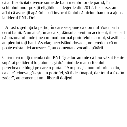
că ar fi solicitat diverse sume de bani membrilor de partid, în
schimbul unor poziții eligibile la alegerile din 2012. Pe surse, am
aflat că avocații apărării ar fi invocat faptul că niciun ban nu a ajuns
la liderul PNL Dolj.
” A fost o ședință la partid, în care se spune că domnul Voicu ar fi
cerut banii. Numai că, în acea zi, dânsul a avut un accident, în sensul
că buzunarul unde ținea în mod normal portofelul s-a rupt, și astfel s-
au pierdut toți bani. Așadar, neexistând dovada, noi credem că nu
poate exista nici acuzarea”, au comentat avocații apărării.
Chiar mai mulți membri din PNL își aduc aminte că l-au văzut foarte
supărat pe liderul lor, atunci, și drăcuind de mama focului la
perechea de blugi pe care o purta. ” Am pus și anunțuri prin sediu,
ca dacă cineva găsește un portofel, să îl dea înapoi, dar totul a fost în
zadar”, au comentat unii liberali doljeni.