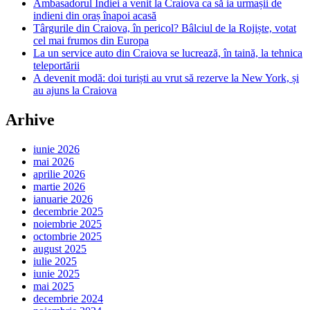
Ambasadorul Indiei a venit la Craiova ca să ia urmașii de
indieni din oraș înapoi acasă
Târgurile din Craiova, în pericol? Bâlciul de la Rojiște, votat
cel mai frumos din Europa
La un service auto din Craiova se lucrează, în taină, la tehnica
teleportării
A devenit modă: doi turiști au vrut să rezerve la New York, și
au ajuns la Craiova
Arhive
iunie 2026
mai 2026
aprilie 2026
martie 2026
ianuarie 2026
decembrie 2025
noiembrie 2025
octombrie 2025
august 2025
iulie 2025
iunie 2025
mai 2025
decembrie 2024