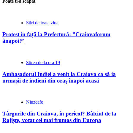
Poate ti-a scapat
Stiri de toata ziua
Protest în față la Prefectură: ”Craiovaforum
ânapoi!”
Stirea de la ora 19
Ambasadorul Indiei a venit la Craiova ca să ia
urmașii de indieni din oraș înapoi acasă
Niuzcafe
Târgurile din Craiova, în pericol? Bâlciul de la
Rojiște, votat cel mai frumos din Europa